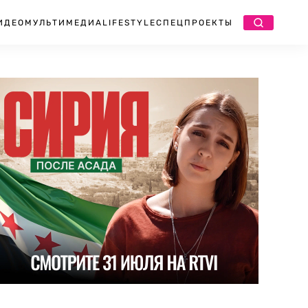
ИДЕО
МУЛЬТИМЕДИА
LIFESTYLE
СПЕЦПРОЕКТЫ