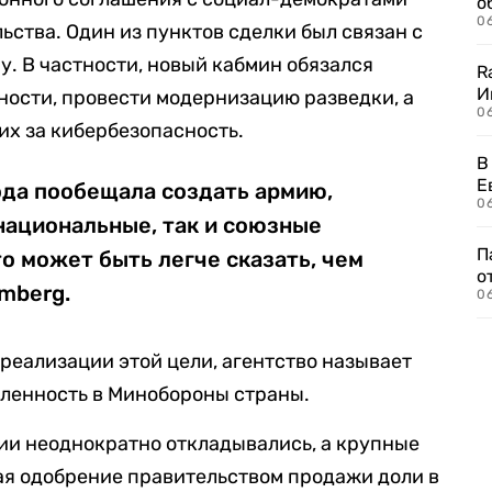
о
06
ьства. Один из пунктов сделки был связан с
у. В частности, новый кабмин обязался
R
И
ности, провести модернизацию разведки, а
0
х за кибербезопасность.
В
Е
ода пообещала создать армию,
06
национальные, так и союзные
П
то может быть легче сказать, чем
о
omberg.
06
реализации этой цели, агентство называет
ленность в Минобороны страны.
и неоднократно откладывались, а крупные
ая одобрение правительством продажи доли в