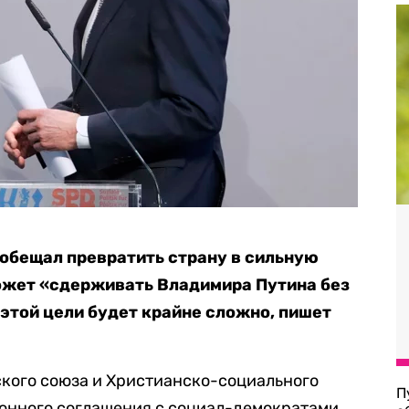
обещал превратить страну в сильную
ожет «сдерживать Владимира Путина без
этой цели будет крайне сложно, пишет
кого союза и Христианско-социального
П
онного соглашения с социал-демократами