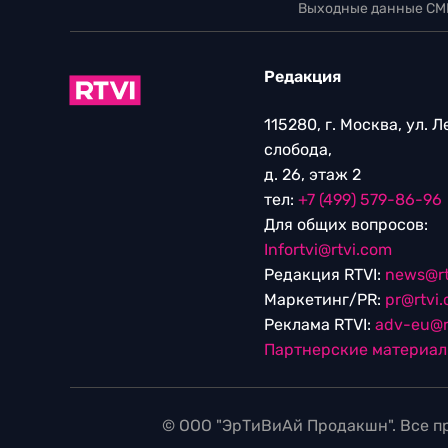
Выходные данные СМ
Редакция
115280, г. Москва, ул. 
слобода,
д. 26, этаж 2
тел:
+7 (499) 579-86-96
Для общих вопросов:
Infortvi@rtvi.com
Редакция RTVI:
news@rt
Маркетинг/PR:
pr@rtvi
Реклама RTVI:
adv-eu@r
Партнерские материа
© ООО "ЭрТиВиАй Продакшн". Все пр