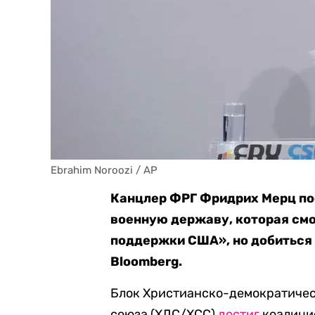
Ebrahim Noroozi / AP
Канцлер ФРГ Фридрих Мерц по
военную державу, которая см
поддержки США», но добиться 
Bloomberg.
Блок Христианско-демократичес
союза (ХДС/ХСС)
достиг
коалици