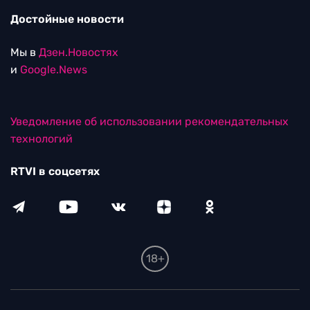
Достойные новости
Мы в
Дзен.Новостях
и
Google.News
Уведомление об использовании рекомендательных
технологий
RTVI в соцсетях
18+