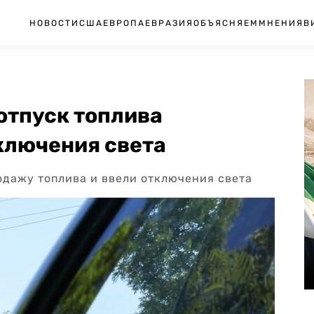
НОВОСТИ
США
ЕВРОПА
ЕВРАЗИЯ
ОБЪЯСНЯЕМ
МНЕНИЯ
В
9
отпуск топлива
ключения света
одажу топлива и ввели отключения света