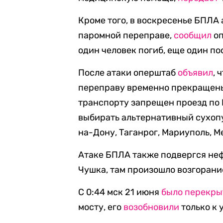
Кроме того, в воскресенье БПЛА
паромной переправе,
сообщил
оп
один человек погиб, еще один по
После атаки оперштаб
объявил
, 
переправу временно прекращены.
транспорту запрещен проезд по
выбирать альтернативный сухоп
на-Дону, Таганрог, Мариуполь, 
Атаке БПЛА также подвергся не
Чушка, там произошло возгорани
С 0:44 мск 21 июня
было перекры
мосту, его
возобновили
только к 