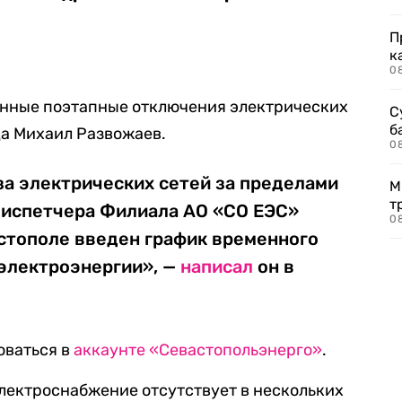
П
к
0
енные поэтапные отключения электрических
С
б
да Михаил Развожаев.
0
за электрических сетей за пределами
М
т
диспетчера Филиала АО «СО ЕЭС»
0
стополе введен график временного
электроэнергии», —
написал
он в
оваться в
аккаунте
«Севастопольэнерго»
.
 электроснабжение отсутствует в нескольких