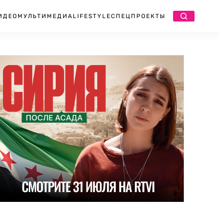
ИДЕО
МУЛЬТИМЕДИА
LIFESTYLE
СПЕЦПРОЕКТЫ