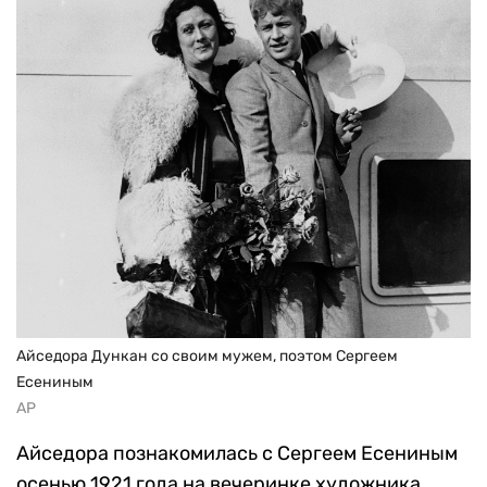
Айседора Дункан со своим мужем, поэтом Сергеем
Есениным
AP
Айседора познакомилась с Сергеем Есениным
осенью 1921 года на вечеринке художника