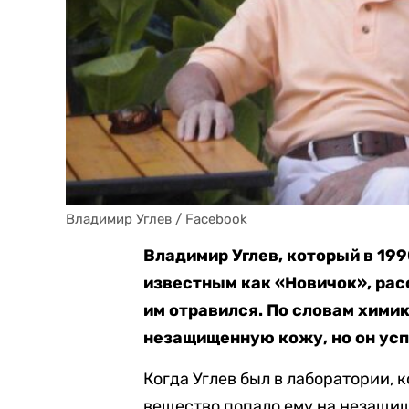
Владимир Углев / Facebook
Владимир Углев, который в 19
известным как «Новичок», рас
им отравился. По словам химик
незащищенную кожу, но он усп
Когда Углев был в лаборатории, к
вещество попало ему на незащищ