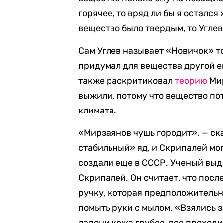
горячее, то вряд ли бы я остался
вещество было твердым, то Угле
Сам Углев называет «Новичок» то
придумал для вещества другой е
также раскритиковал
теорию
Мир
выжили, потому что вещество по
климата.
«Мирзаянов чушь городит», — ска
стабильный» яд, и Скрипалей мо
создали еще в СССР. Ученый вы
Скрипалей. Он считает, что после
ручку, которая предположительн
помыть руки с мылом. «Взялись з
ладони кожа грубее, все проходи