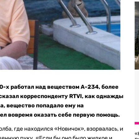
90-х работал над веществом А-234, более
сказал корреспонденту RTVI, как однажды
а, вещество попадало ему на
ел вовремя оказать себе первую помощь.
олба, где находился «Новичок», взорвалась, и
«
енную руку. «Если бы оно было жидкое и