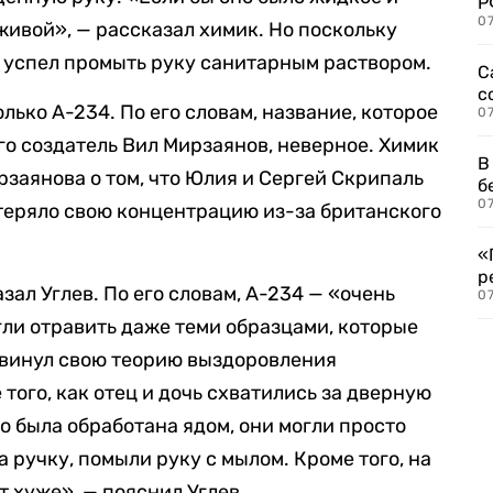
Р
07
 живой», — рассказал химик. Но поскольку
в успел промыть руку санитарным раствором.
С
с
лько А-234. По его словам, название, которое
07
го создатель Вил Мирзаянов, неверное. Химик
В
заянова о том, что Юлия и Сергей Скрипаль
б
07
теряло свою концентрацию из-за британского
«
р
зал Углев. По его словам, А-234 — «очень
07
гли отравить даже теми образцами, которые
двинул свою теорию выздоровления
 того, как отец и дочь схватились за дверную
о была обработана ядом, они могли просто
а ручку, помыли руку с мылом. Кроме того, на
т хуже», — пояснил Углев.