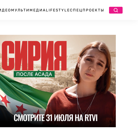
ИДЕО
МУЛЬТИМЕДИА
LIFESTYLE
СПЕЦПРОЕКТЫ