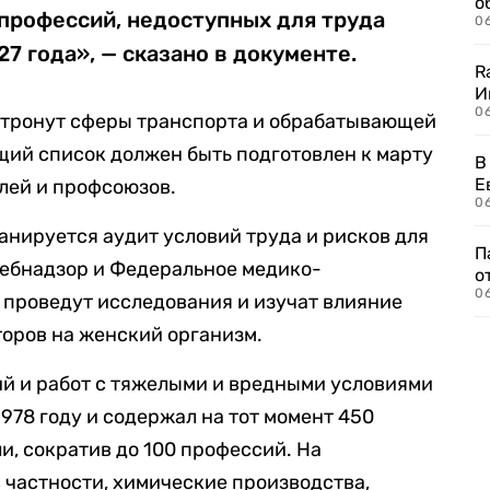
о
профессий, недоступных для труда
06
7 года», — сказано в документе.
R
И
0
затронут сферы транспорта и обрабатывающей
ий список должен быть подготовлен к марту
В
Е
елей и профсоюзов.
06
анируется аудит условий труда и рисков для
П
ребнадзор и Федеральное медико-
о
06
 проведут исследования и изучат влияние
оров на женский организм.
й и работ с тяжелыми и вредными условиями
978 году и содержал на тот момент 450
ли, сократив до 100 профессий. На
в частности, химические производства,