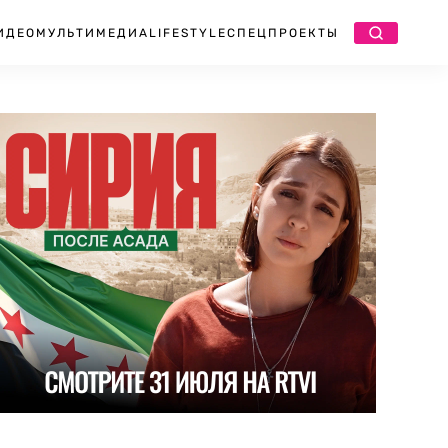
ИДЕО
МУЛЬТИМЕДИА
LIFESTYLE
СПЕЦПРОЕКТЫ