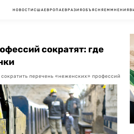
НОВОСТИ
США
ЕВРОПА
ЕВРАЗИЯ
ОБЪЯСНЯЕМ
МНЕНИЯ
В
офессий сократят: где
нки
т сократить перечень «неженских» профессий