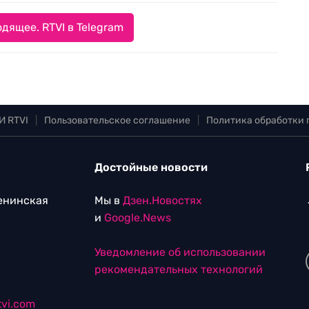
дящее. RTVI в Telegram
И RTVI
|
Пользовательское соглашение
|
Политика обработки
Достойные новости
Ленинская
Мы в
Дзен.Новостях
и
Google.News
Уведомление об использовании
рекомендательных технологий
vi.com