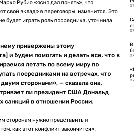
Р
Марко Рубио «ясно дал понять», что
07
ят свой вклад» в переговоры, изменится. Это
С
не будет играть роль посредника, уточнила
с
07
В
жнему привержены этому
б
] и будем помогать и делать все, что в
07
бираемся летать по всему миру по
«
упать посредниками на встречах, что
р
07
двумя сторонами», — сказала она,
атривает ли президент США Дональд
х санкций в отношении России.
еим сторонам нужно представить и
том, как этот конфликт закончится»,