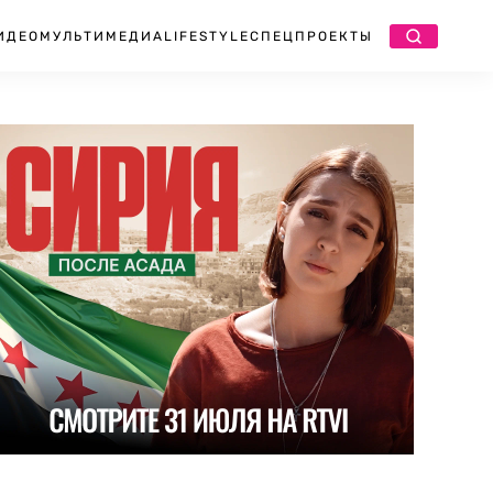
ИДЕО
МУЛЬТИМЕДИА
LIFESTYLE
СПЕЦПРОЕКТЫ