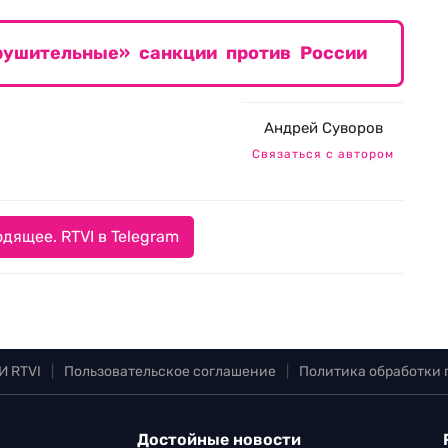
ушительные» санкции против России
Андрей Суворов
Связаться с автором
дящее. RTVI в Telegram
И RTVI
|
Пользовательское соглашение
|
Политика обработки
Достойные новости