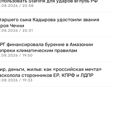
спользовать Starlink для ударов вглубь РФ
7.08.2026 / 20:58
таршего сына Кадырова удостоили звания
ероя Чечни
.08.2026 / 20:31
РГ финансировала бурение в Амазонии
опреки климатическим правилам
.08.2026 / 19:50
ир, деньги, жилье: как «российская мечта»
асколола сторонников ЕР, КПРФ и ЛДПР
.08.2026 / 19:33