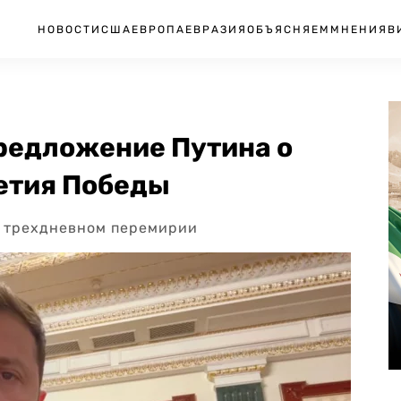
НОВОСТИ
США
ЕВРОПА
ЕВРАЗИЯ
ОБЪЯСНЯЕМ
МНЕНИЯ
В
предложение Путина о
летия Победы
о трехдневном перемирии