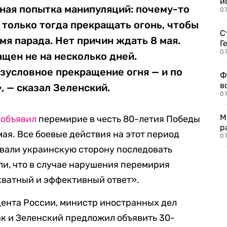
и
ная попытка манипуляций: почему-то
0
 только тогда прекращать огонь, чтобы
С
мя парада. Нет причин ждать 8 мая.
Г
07
щен не на несколько дней.
зусловное прекращение огня — и по
Ф
в
, — сказал Зеленский.
07
М
н
объявил
перемирие в честь 80-летия Победы
р
 мая. Все боевые действия на этот период
07
звали украинскую сторону последовать
и, что в случае нарушения перемирия
кватный и эффективный ответ».
ента России, министр иностранных дел
к и Зеленский предложил объявить 30-