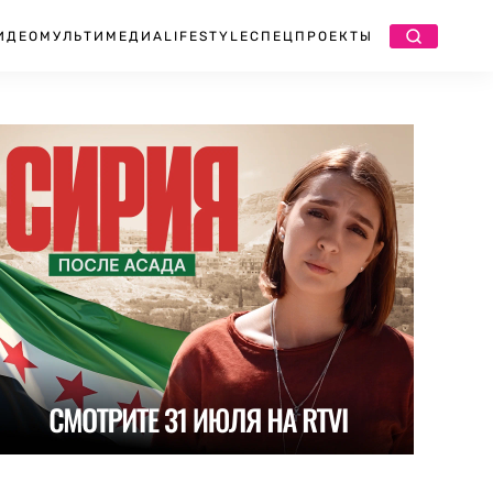
ИДЕО
МУЛЬТИМЕДИА
LIFESTYLE
СПЕЦПРОЕКТЫ