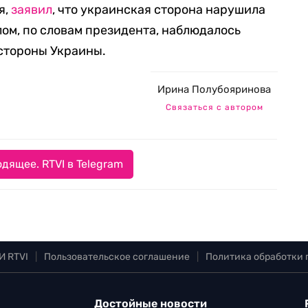
я,
заявил
, что украинская сторона нарушила
елом, по словам президента, наблюдалось
стороны Украины.
Ирина Полубояринова
Связаться с автором
дящее. RTVI в Telegram
И RTVI
|
Пользовательское соглашение
|
Политика обработки
Достойные новости