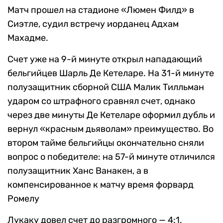
Матч прошел на стадионе «Люмен Филд» в
Сиэтле, судил встречу иорданец Адхам
Махадме.
Счет уже на 9-й минуте открыл нападающий
бельгийцев Шарль Де Кетеларе. На 31-й минуте
полузащитник сборной США Малик Тилльман
ударом со штрафного сравнял счет, однако
через две минуты Де Кетеларе оформил дубль и
вернул «красным дьяволам» преимущество. Во
втором тайме бельгийцы окончательно сняли
вопрос о победителе: на 57-й минуте отличился
полузащитник Ханс Ванакен, а в
компенсированное к матчу время форвард
Ромелу
Лукаку довел счет до разгромного — 4:1.