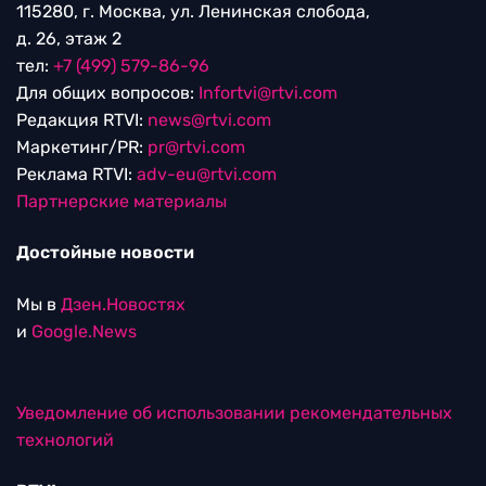
115280, г. Москва, ул. Ленинская слобода,
д. 26, этаж 2
тел:
+7 (499) 579-86-96
Для общих вопросов:
Infortvi@rtvi.com
Редакция RTVI:
news@rtvi.com
Маркетинг/PR:
pr@rtvi.com
Реклама RTVI:
adv-eu@rtvi.com
Партнерские материалы
Достойные новости
Мы в
Дзен.Новостях
и
Google.News
Уведомление об использовании рекомендательных
технологий