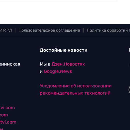
И RTVI
|
Пользовательское соглашение
|
Политика обработки
Достойные новости
Ленинская
Мы в
Дзен.Новостях
и
Google.News
Уведомление об использовании
рекомендательных технологий
vi.com
.com
tvi.com
лы