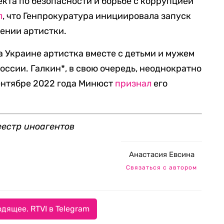
кта по безопасности и борьбе с коррупцией
л
, что Генпрокуратура инициировала запуск
ении артистки.
а Украине артистка вместе с детьми и мужем
оссии. Галкин*, в свою очередь, неоднократно
ентябре 2022 года Минюст
признал
его
еестр иноагентов
Анастасия Евсина
Связаться с автором
дящее. RTVI в Telegram