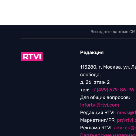
Выходные данные СМ
Редакция
115280, г. Москва, ул. 
слобода,
д. 26, этаж 2
тел:
+7 (499) 579-86-96
Для общих вопросов:
Infortvi@rtvi.com
Редакция RTVI:
news@rt
Маркетинг/PR:
pr@rtvi
Реклама RTVI:
adv-eu@r
Партнерские материа