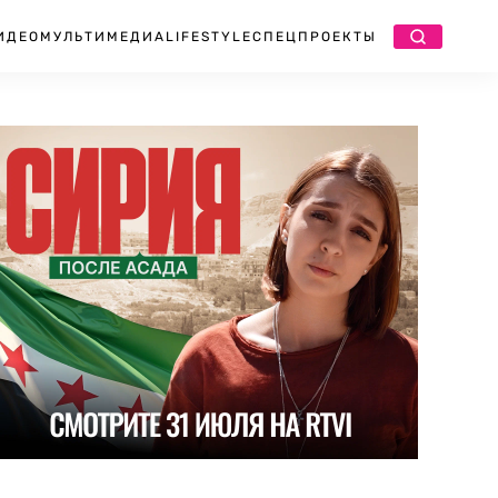
ИДЕО
МУЛЬТИМЕДИА
LIFESTYLE
СПЕЦПРОЕКТЫ