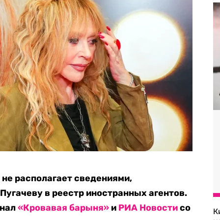
не располагает сведениями,
угачеву в реестр иностранных агентов.
анал
«Кровавая барыня»
и
РИА Новости
со
К