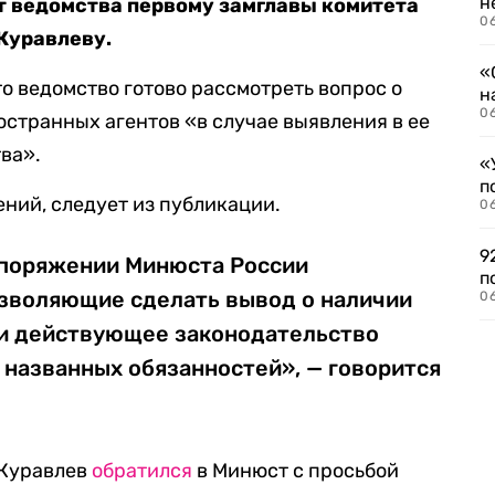
н
т ведомства первому замглавы комитета
06
Журавлеву.
«
о ведомство готово рассмотреть вопрос о
н
06
остранных агентов «в случае выявления в ее
ва».
«
п
ений, следует из публикации.
0
9
споряжении Минюста России
п
озволяющие сделать вывод о наличии
0
ми действующее законодательство
 названных обязанностей», — говорится
 Журавлев
обратился
в Минюст с просьбой