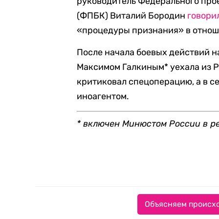
руководитель Федерального прое
(ФПБК) Виталий Бородин
говори
«процедуры признания» в отнош
После начала боевых действий н
Максимом Галкиным* уехала из Р
критиковал спецоперацию, а в с
иноагентом.
* включен Минюстом России в р
Объясняем происхо