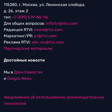
115280, г. Москва, ул. Ленинская слобода,
д. 26, этаж 2
тел:
+7 (499) 579-86-96
Для общих вопросов:
Infortvi@rtvi.com
Редакция RTVI:
news@rtvi.com
Маркетинг/PR:
pr@rtvi.com
Реклама RTVI:
adv-eu@rtvi.com
Партнерские материалы
Достойные новости
Мы в
Дзен.Новостях
и
Google.News
Уведомление об использовании рекомендательных
технологий