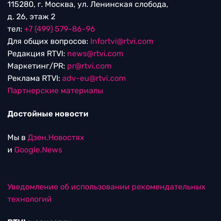
115280, г. Москва, ул. Ленинская слобода,
д. 26, этаж 2
тел:
+7 (499) 579-86-96
Для общих вопросов:
Infortvi@rtvi.com
Редакция RTVI:
news@rtvi.com
Маркетинг/PR:
pr@rtvi.com
Реклама RTVI:
adv-eu@rtvi.com
Партнерские материалы
Достойные новости
Мы в
Дзен.Новостях
и
Google.News
Уведомление об использовании рекомендательных
технологий