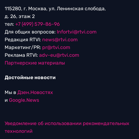
115280, г. Москва, ул. Ленинская слобода,
д. 26, этаж 2
тел:
+7 (499) 579-86-96
Для общих вопросов:
Infortvi@rtvi.com
Редакция RTVI:
news@rtvi.com
Маркетинг/PR:
pr@rtvi.com
Реклама RTVI:
adv-eu@rtvi.com
Партнерские материалы
Достойные новости
Мы в
Дзен.Новостях
и
Google.News
Уведомление об использовании рекомендательных
технологий