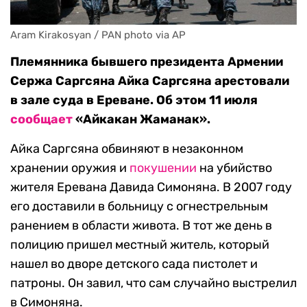
Aram Kirakosyan / PAN photo via AP
Племянника бывшего президента Армении
Сержа Саргсяна Айка Саргсяна арестовали
в зале суда в Ереване. Об этом 11 июля
сообщает
«Айкакан Жаманак».
Айка Саргсяна обвиняют в незаконном
хранении оружия и
покушении
на убийство
жителя Еревана Давида Симоняна. В 2007 году
его доставили в больницу с огнестрельным
ранением в области живота. В тот же день в
полицию пришел местный житель, который
нашел во дворе детского сада пистолет и
патроны. Он завил, что сам случайно выстрелил
в Симоняна.