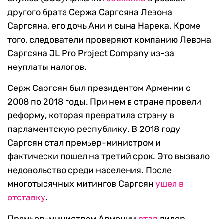
другого брата Сержа Саргсяна Левона
Саргсяна, его дочь Ани и сына Нарека. Кроме
того, следователи проверяют компанию Левона
Саргсяна JL Pro Project Company из-за
неуплаты налогов.
Серж Саргсян был президентом Армении с
2008 по 2018 годы. При нем в стране провели
реформу, которая превратила страну в
парламентскую республику. В 2018 году
Саргсян стал премьер-министром и
фактически пошел на третий срок. Это вызвало
недовольство среди населения. После
многотысячных митингов Саргсян
ушел в
отставку
.
Премьер-министром Армении
стал
лидер