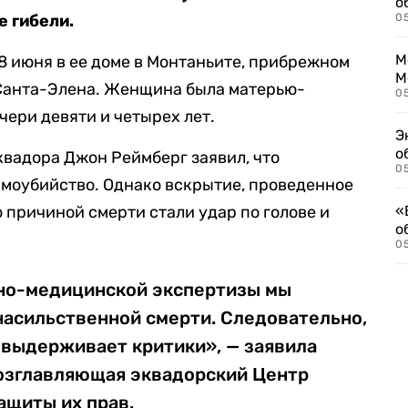
о
е гибели.
0
М
8 июня в ее доме в Монтаньите, прибрежном
М
Санта-Элена. Женщина была матерью-
05
очери девяти и четырех лет.
Э
о
вадора Джон Реймберг заявил, что
05
амоубийство. Однако вскрытие, проведенное
о причиной смерти стали удар по голове и
«
о
05
но-медицинской экспертизы мы
 насильственной смерти. Следовательно,
 выдерживает критики», — заявила
возглавляющая эквадорский Центр
ащиты их прав.