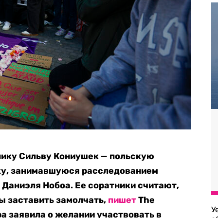
нику Сильву Кониушек — польскую
ку, занимавшуюся расследованием
 Даниэля Нобоа. Ее соратники считают,
бы заставить замолчать,
пишет
The
У
ра заявила о желании участвовать в