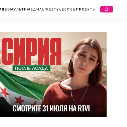
ИДЕО
МУЛЬТИМЕДИА
LIFESTYLE
СПЕЦПРОЕКТЫ