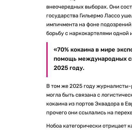
внеочередных выборах. Они сост
государства Гильермо Лассо уше
импичмента на фоне подозрений 
борьбу с наркокартелями одной 
«70% кокаина в мире эксп
помощь международных си
2025 году.
В том же 2025 году журналисты-
могла быть связана с логистиче
кокаина из портов Эквадора в Ев
прочего они ссылались на перех
Нобоа категорически отрицает к