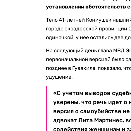
установлении обстоятельств е
Тело 41-летней Кониушек нашли 
городе эквадорской провинции 
одиночкой, у нее остались две д
На следующий день глава МВД Эк
первоначальной версией было с
позднее в Гуаякиле, показало, чт
удушение.
«С учетом выводов судеб
уверены, что речь идет о
версия о самоубийстве не
адвокат Лита Мартинес, 
содействия женщинам и з