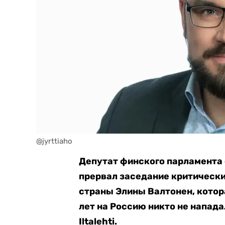
@jyrttiaho
Депутат финского парламента
прервал заседание критическ
страны Элины Валтонен, котора
лет на Россию никто не напад
Iltalehti.