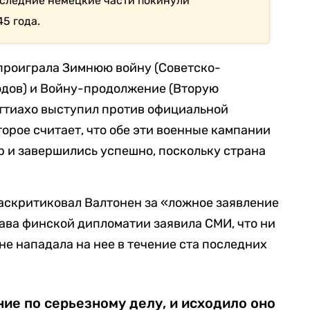
оследние немецкие части покинули
5 года.
проиграла Зимнюю войну (Советско-
одов) и Войну-продолжение (Вторую
ттиахо выступил против официальной
орое считает, что обе эти военные кампании
 и завершились успешно, поскольку страна
аскритиковал Валтонен за «ложное заявление
лава финской дипломатии заявила СМИ, что ни
не нападала на нее в течение ста последних
ие по серьезному делу, и исходило оно