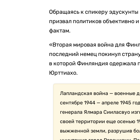
Обращаясь к спикеру эдускунты 
призвал политиков объективно и
фактам.
«Вторая мировая война для Финл
последний немец покинул страну
в которой Финляндия одержала п
Юрттиахо.
Лапландская война — военные 
сентябре 1944 — апреле 1945 г
генерала Ялмара Сииласвуо изг
своей территории еще осенью 19
выжженной земли, разрушив бол