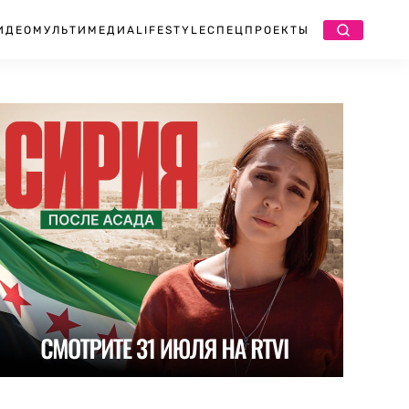
ИДЕО
МУЛЬТИМЕДИА
LIFESTYLE
СПЕЦПРОЕКТЫ