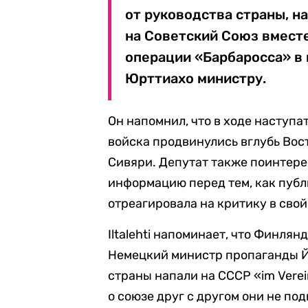
от руководства страны, н
на Советский Союз вместе
операции «Барбаросса» в 
Юрттиахо министру.
Он напомнил, что в ходе насту
войска продвинулись вглубь Вос
Сивяри. Депутат также поинтере
информацию перед тем, как публ
отреагировала на критику в свой
Iltalehti напоминает, что Финля
Немецкий министр пропаганды Йо
страны напали на СССР «im Verei
о союзе друг с другом они не п