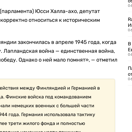
о
06
(парламента) Юсси Халла-ахо, депутат
R
 корректно относиться к историческим
И
0
яндии закончилась в апреле 1945 года, когда
В
Е
. Лапландская война — единственная война,
06
обеду. Однако о ней мало помнят», — отметил
П
о
06
действия между Финляндией и Германией в
ода. Финские войска под командованием
нали немецких военных с большей части
44 года. Германия использовала тактику
ее трети жилого фонда и полностью