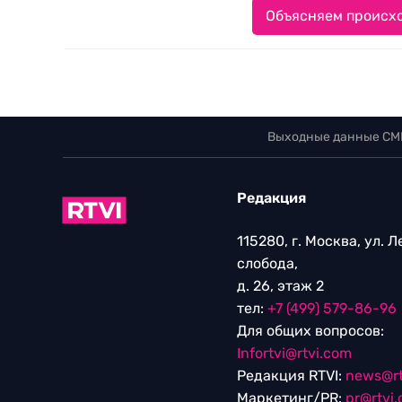
Объясняем происхо
Выходные данные СМ
Редакция
115280, г. Москва, ул. 
слобода,
д. 26, этаж 2
тел:
+7 (499) 579-86-96
Для общих вопросов:
Infortvi@rtvi.com
Редакция RTVI:
news@rt
Маркетинг/PR:
pr@rtvi