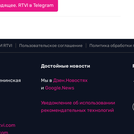
дящее. RTVI в Telegram
И RTVI
|
Пользовательское соглашение
|
Политика обработки
Достойные новости
Ленинская
Мы в
Дзен.Новостях
и
Google.News
Уведомление об использовании
рекомендательных технологий
vi.com
.com