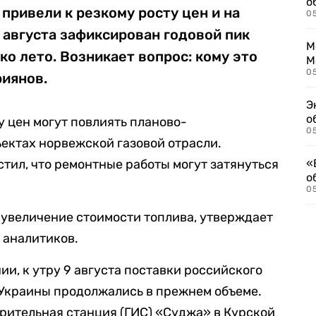
о
привели к резкому росту цен и на
0
9 августа зафиксирован годовой пик
М
ко лето. Возникает вопрос: кому это
М
05
риянов.
Э
о
у цен могут повлиять планово-
05
ектах норвежской газовой отрасли.
тил, что ремонтные работы могут затянуться
«
о
05
а увеличение стоимости топлива, утверждает
 аналитиков.
и, к утру 9 августа поставки российского
 Украины продолжались в прежнем объеме.
ерительная станция (ГИС) «Суджа» в Курской