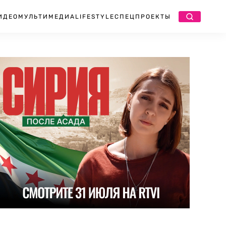
ИДЕО
МУЛЬТИМЕДИА
LIFESTYLE
СПЕЦПРОЕКТЫ