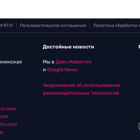
И RTVI
|
Пользовательское соглашение
|
Политика обработки
Достойные новости
Ленинская
Мы в
Дзен.Новостях
и
Google.News
Уведомление об использовании
рекомендательных технологий
vi.com
.com
tvi.com
лы