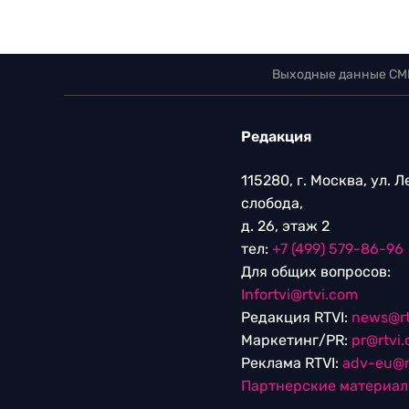
Выходные данные СМ
Редакция
115280, г. Москва, ул. 
слобода,
д. 26, этаж 2
тел:
+7 (499) 579-86-96
Для общих вопросов:
Infortvi@rtvi.com
Редакция RTVI:
news@rt
Маркетинг/PR:
pr@rtvi
Реклама RTVI:
adv-eu@r
Партнерские материа