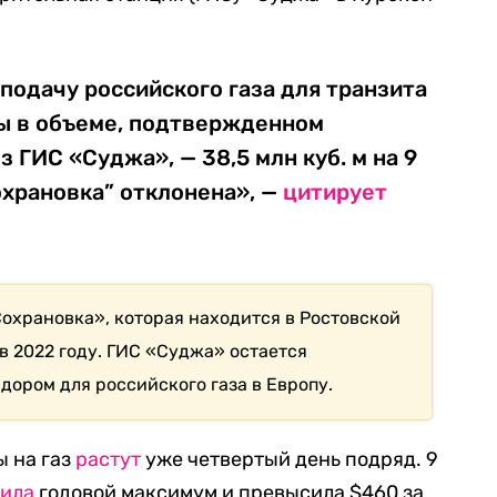
подачу российского газа для транзита
ы в объеме, подтвержденном
 ГИС «Суджа», — 38,5 млн куб. м на 9
Сохрановка” отклонена», —
цитирует
Сохрановка», которая находится в Ростовской
в 2022 году. ГИС «Суджа» остается
ором для российского газа в Европу.
ы на газ
растут
уже четвертый день подряд. 9
ила
годовой максимум и превысила $460 за