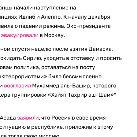
анцы начали наступление на
нциях Идлиб и Алеппо. К началу декабря
явила о падении режима. Экс-президента
ю
эвакуировали
в Москву.
ном спустя неделю после взятия Дамаска,
покидать Сирию, уходить в отставку и просить
овам политика, оставаться на посту
и «террористами» было бессмысленно.
ии
возглавил
Мухаммед аль-Башир, которого
дера группировки «Хайят Тахрир аш-Шам»*
 Асада
заявили
, что Россия в свое время
ситуацию в республике, приложив к этому
ила тогда свою миссию.