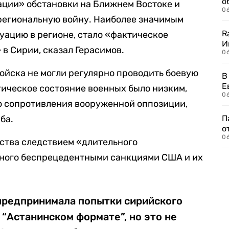
о
ации» обстановки на Ближнем Востоке и
06
 региональную войну. Наиболее значимым
R
уацию в регионе, стало «фактическое
И
в Сирии, сказал Герасимов.
0
ойска не могли регулярно проводить боевую
В
Е
гическое состояние военных было низким,
06
о сопротивления вооруженной оппозиции,
ба.
П
о
06
ьства следствием «длительного
нного беспрецедентными санкциями США и их
 предпринимала попытки сирийского
 “Астанинском формате”, но это не