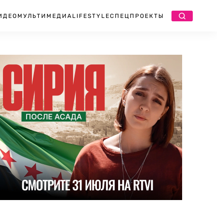
ИДЕО
МУЛЬТИМЕДИА
LIFESTYLE
СПЕЦПРОЕКТЫ