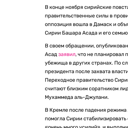
В конце ноября сирийские повст
правительственные силы в прови
оппозиция вошла в Дамаск и объ
Сирии Башара Асада и его семь
В своем обращении, опубликован
Асад
заявил
, что не планировал 
убежища в других странах. По сл
президента после захвата власт
Переходное правительство Сир
считают близким соратником ли
Мухаммеда аль-Джулани.
В Кремле после падения режима
помогла Сирии стабилизировать 
«очень много усилий», и выполн