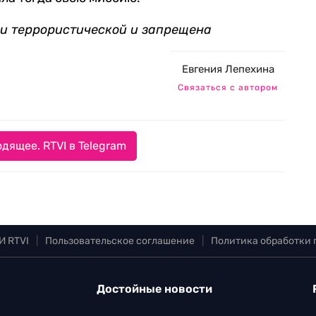
ии террористической и запрещена
Евгения Лепехина
Связаться с автором
дящее. RTVI в Telegram
И RTVI
|
Пользовательское соглашение
|
Политика обработки
Достойные новости