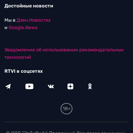
Достойные новости
Мы в
Дзен.Новостях
и
Google.News
Уведомление об использовании рекомендательных
технологий
RTVI в соцсетях
18+