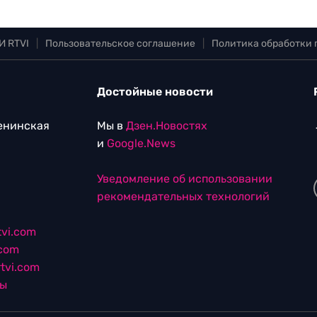
И RTVI
|
Пользовательское соглашение
|
Политика обработки
Достойные новости
Ленинская
Мы в
Дзен.Новостях
и
Google.News
Уведомление об использовании
рекомендательных технологий
vi.com
.com
tvi.com
лы