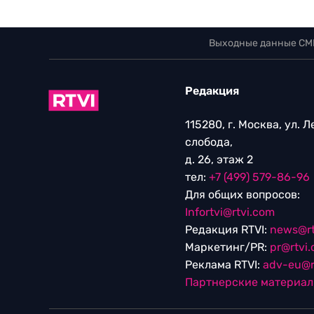
Выходные данные СМ
Редакция
115280, г. Москва, ул. 
слобода,
д. 26, этаж 2
тел:
+7 (499) 579-86-96
Для общих вопросов:
Infortvi@rtvi.com
Редакция RTVI:
news@rt
Маркетинг/PR:
pr@rtvi
Реклама RTVI:
adv-eu@r
Партнерские материа