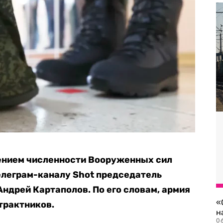
чением численности Вооруженных сил
леграм-каналу Shot председатель
Андрей Картаполов. По его словам, армия
«
трактников.
н
06