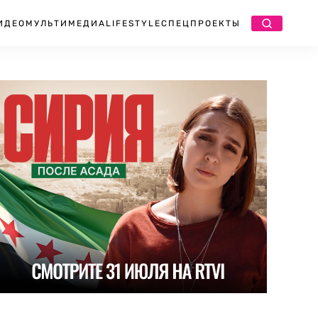
ИДЕО
МУЛЬТИМЕДИА
LIFESTYLE
СПЕЦПРОЕКТЫ