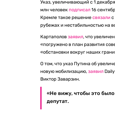
Указ, увеличивающий с 1 декабря
млн человек
подписал
16 сентяб
Кремле такое решение
связали
с
рубежах и нестабильностью на в
Картаполов
заявил
, что увелич
«погружено в план развития со
«обстановки вокруг наших грани
О том, что указ Путина об увели
новую мобилизацию,
заявил
Dail
Виктор Заварзин.
«Не вижу, чтобы это было
депутат.