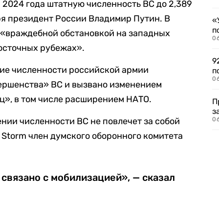
 2024 года штатную численность ВС до 2,389
ря президент России Владимир Путин. В
«
п
 «враждебной обстановкой на западных
0
осточных рубежах».
9
ение численности российской армии
п
0
вершенства» ВС и вызвано изменением
ц», в том числе расширением НАТО.
П
з
чении численности ВС не повлечет за собой
0
y Storm член думского оборонного комитета
 связано с мобилизацией», — сказал