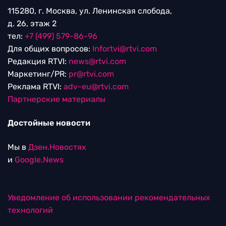
115280, г. Москва, ул. Ленинская слобода,
д. 26, этаж 2
тел:
+7 (499) 579-86-96
Для общих вопросов:
Infortvi@rtvi.com
Редакция RTVI:
news@rtvi.com
Маркетинг/PR:
pr@rtvi.com
Реклама RTVI:
adv-eu@rtvi.com
Партнерские материалы
Достойные новости
Мы в
Дзен.Новостях
и
Google.News
Уведомление об использовании рекомендательных
технологий