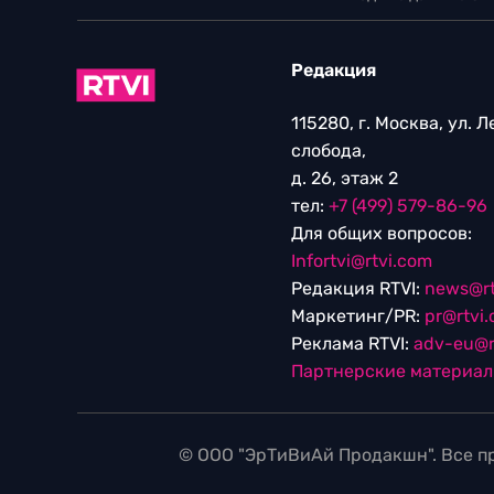
Редакция
115280, г. Москва, ул. 
слобода,
д. 26, этаж 2
тел:
+7 (499) 579-86-96
Для общих вопросов:
Infortvi@rtvi.com
Редакция RTVI:
news@rt
Маркетинг/PR:
pr@rtvi
Реклама RTVI:
adv-eu@r
Партнерские материа
© ООО "ЭрТиВиАй Продакшн". Все пр