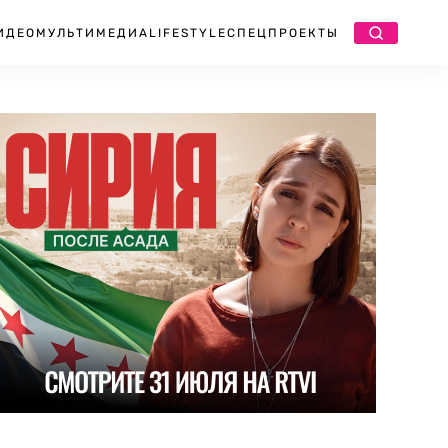
ИДЕО
МУЛЬТИМЕДИА
LIFESTYLE
СПЕЦПРОЕКТЫ