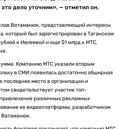
 это дело уточним», — отметил он.
ислав Ватаманюк, представляющий интересы
а, который был зарегистрирован в Таганском
рублей к Ивлеевой и еще $1 млрд к МТС,
ия.
сумма. Компанию МТС указали вторым
кольку в СМИ появилась достаточно обширная
е последнее место в организации и
этом свидетельствует участие топ-
 привлечение различных рекламных
ьзование ее видеоплатформы, разработчиком
л Ватаманюк.
ность факторов показывает, что компания МТС