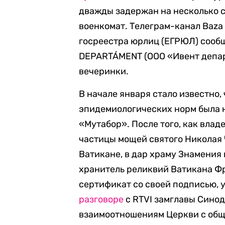
дважды задержан на несколько с
военкомат. Телеграм-канал Baza
госреестра юрлиц (ЕГРЮЛ) сооб
DEPARTÁMENT (ООО «Ивент депар
вечеринки.
В начале января стало известно,
эпидемиологических норм была н
«Мутабор». После того, как вла
частицы мощей святого Николая 
Ватикане, в дар храму Знамения
хранитель реликвий Ватикана Ф
сертификат со своей подписью,
разговоре
с RTVI замглавы Синод
взаимоотношениям Церкви с общ