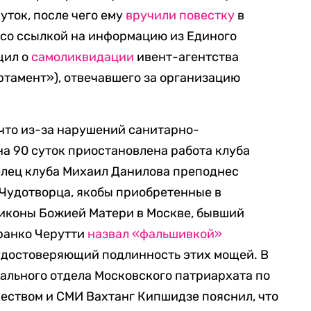
уток, после чего ему
вручили повестку
в
 со ссылкой на информацию из Единого
щил о
самоликвидации
ивент-агентства
тамент»), отвечавшего за организацию
 что из-за нарушений санитарно-
а 90 суток приостановлена работа клуба
делец клуба Михаил Данилова преподнес
Чудотворца, якобы приобретенные в
 иконы Божией Матери в Москве, бывший
ранко Черутти
назвал «фальшивкой»
 удостоверяющий подлинность этих мощей. В
ального отдела Московского патриархата по
еством и СМИ Вахтанг Кипшидзе пояснил, что