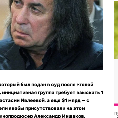
который был подан в суд после «голой
, инициативная группа требует взыскать 1
стасии Ивлеевой, а еще $1 млрд — с
ели якобы присутствовали на этом
П
 кинопродюсер Александр Иншаков.