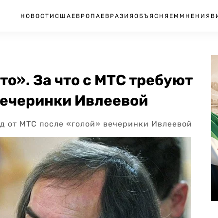
НОВОСТИ
США
ЕВРОПА
ЕВРАЗИЯ
ОБЪЯСНЯЕМ
МНЕНИЯ
В
то». За что с МТС требуют
вечеринки Ивлеевой
рд от МТС после «голой» вечеринки Ивлеевой