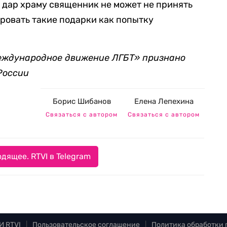
 дар храму священник не может не принять
ировать такие подарки как попытку
международное движение ЛГБТ» признано
России
Борис Шибанов
Елена Лепехина
Связаться с автором
Связаться с автором
дящее. RTVI в Telegram
И RTVI
|
Пользовательское соглашение
|
Политика обработки