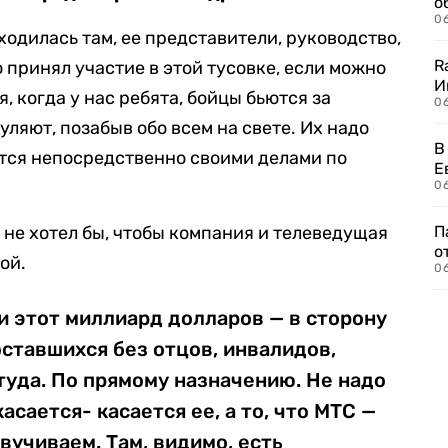
о
06
одилась там, ее представители, руководство,
R
о принял участие в этой тусовке, если можно
И
я, когда у нас ребята, бойцы бьются за
0
уляют, позабыв обо всем на свете. Их надо
В
ются непосредственно своими делами по
Е
06
 не хотел бы, чтобы компания и телеведущая
П
о
ой.
06
и этот миллиард долларов — в сторону
оставшихся без отцов, инвалидов,
уда. По прямому назначению. Не надо
асается- касается ее, а то, что МТС —
вучиваем. Там, видимо, есть