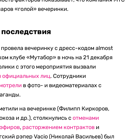
аров «голой» вечеринки.
е последствия
провела вечеринку с дресс-кодом almost
ком клубе «Мутабор» в ночь на 21 декабря
олики с этого мероприятия вызвали
 официальных лиц
. Сотрудники
мотрели
в фото- и видеоматериалах с
аганды.
метили на вечеринке (Филипп Киркоров,
коза и др.), столкнулись с
отменами
еэфиров
,
расторжением контрактов
и
гский рэпер Vacio (Николай Васильев) был