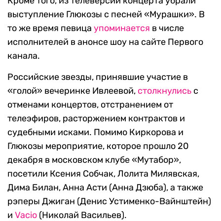
Кроме того, из телеверсии концерта убрали
выступление Глюкозы с песней «Мурашки». В
то же время певица
упоминается
в числе
исполнителей в анонсе шоу на сайте Первого
канала.
Российские звезды, принявшие участие в
«голой» вечеринке Ивлеевой,
столкнулись
с
отменами концертов, отстранением от
телеэфиров, расторжением контрактов и
судебными исками. Помимо Киркорова и
Глюкозы мероприятие, которое прошло 20
декабря в московском клубе «Мутабор»,
посетили Ксения Собчак, Лолита Милявская,
Дима Билан, Анна Асти (Анна Дзюба), а также
рэперы Джиган (Денис Устименко-Вайнштейн)
и
Vacio
(Николай Васильев).