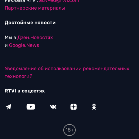
Реклама RTVI:
adv-eu@rtvi.com
Партнерские материалы
Достойные новости
Мы в
Дзен.Новостях
и
Google.News
Уведомление об использовании рекомендательных
технологий
RTVI в соцсетях
18+