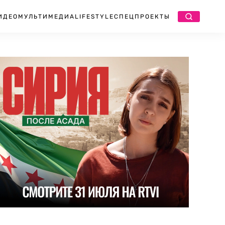
ИДЕО
МУЛЬТИМЕДИА
LIFESTYLE
СПЕЦПРОЕКТЫ