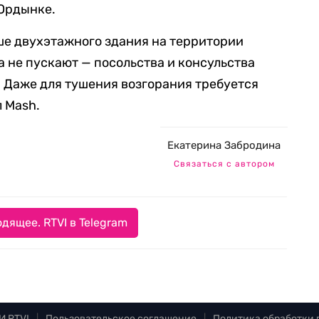
 Ордынке.
е двухэтажного здания на территории
а не пускают — посольства и консульства
 Даже для тушения возгорания требуется
 Mash.
Екатерина Забродина
Связаться с автором
дящее. RTVI в Telegram
И RTVI
|
Пользовательское соглашение
|
Политика обработки