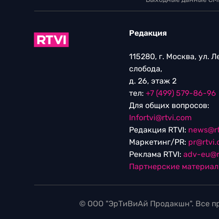
Редакция
115280, г. Москва, ул. 
слобода,
д. 26, этаж 2
тел:
+7 (499) 579-86-96
Для общих вопросов:
Infortvi@rtvi.com
Редакция RTVI:
news@rt
Маркетинг/PR:
pr@rtvi
Реклама RTVI:
adv-eu@r
Партнерские материа
© ООО "ЭрТиВиАй Продакшн". Все пр