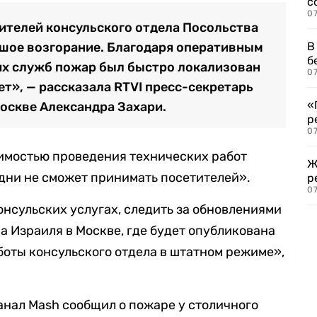
с
07
тителей консульского отдела Посольства
шое возгорание. Благодаря оперативным
В
б
х служб пожар был быстро локализован
07
т», — рассказала RTVI пресс-секретарь
«
оскве Александра Захари.
р
07
одимостью проведения технических работ
Ж
дни не сможет принимать посетителей».
р
07
онсульских услугах, следить за обновлениями
а Израиля в Москве, где будет опубликована
оты консульского отдела в штатном режиме»,
анал Mash сообщил о пожаре у столичного