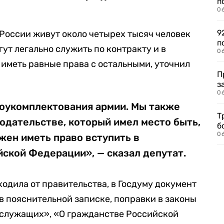
п
0
9
 России живут около четырех тысяч человек
п
гут легально служить по контракту и в
0
иметь равные права с остальными, уточнил
П
з
0
доукомплектования армии. Мы также
Т
одательстве, который имел место быть,
б
0
жен иметь право вступить в
ской Федерации», — сказал депутат.
одила от правительства, в Госдуму документ
 в пояснительной записке, поправки в законы
ослужащих», «О гражданстве Российской