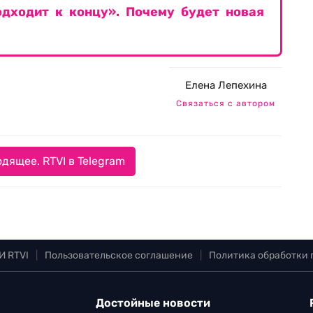
дходит к концу». Почему будет новая
Елена Лепехина
Связаться с автором
дящее. RTVI в Telegram
И RTVI
|
Пользовательское соглашение
|
Политика обработки
Достойные новости