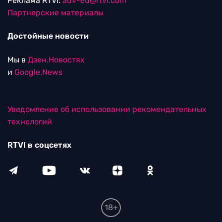
Реклама RTVI:
adv-eu@rtvi.com
Партнерские материалы
Достойные новости
Мы в
Дзен.Новостях
и
Google.News
Уведомление об использовании рекомендательных
технологий
RTVI в соцсетях
18+