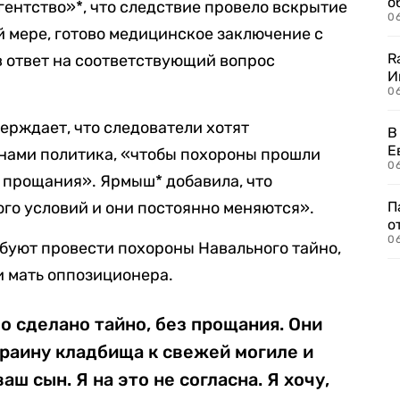
о
ентство»*, что следствие провело вскрытие
06
й мере, готово медицинское заключение с
R
 ответ на соответствующий вопрос
И
0
ерждает, что следователи хотят
В
Е
онами политика, «чтобы похороны прошли
06
о прощания». Ярмыш* добавила, что
ого условий и они постоянно меняются».
П
о
06
ебуют провести похороны Навального тайно,
и мать оппозиционера.
ло сделано тайно, без прощания. Они
краину кладбища к свежей могиле и
аш сын. Я на это не согласна. Я хочу,