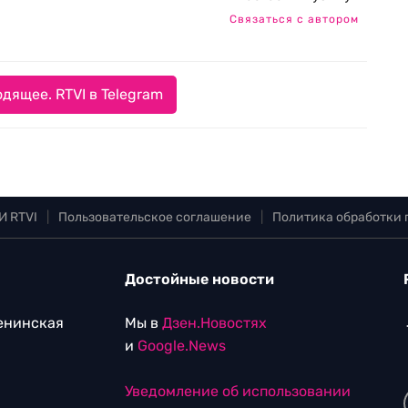
Связаться с автором
дящее. RTVI в Telegram
И RTVI
|
Пользовательское соглашение
|
Политика обработки
Достойные новости
Ленинская
Мы в
Дзен.Новостях
и
Google.News
Уведомление об использовании