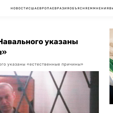
НОВОСТИ
США
ЕВРОПА
ЕВРАЗИЯ
ОБЪЯСНЯЕМ
МНЕНИЯ
В
 Навального указаны
ы»
ого указаны «естественные причины»