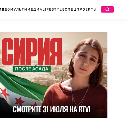
ИДЕО
МУЛЬТИМЕДИА
LIFESTYLE
СПЕЦПРОЕКТЫ