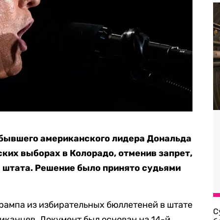
бывшего американского лидера Дональда
ских выборах в Колорадо, отменив запрет,
штата. Решение было принято судьями
.
рампа из избирательных бюллетеней в штате
С
иканцев. Документ был основан на 14-й