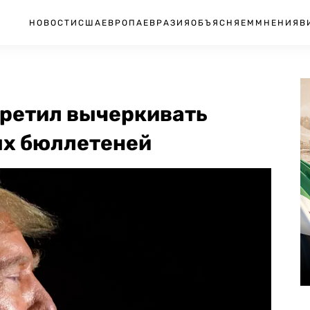
НОВОСТИ
США
ЕВРОПА
ЕВРАЗИЯ
ОБЪЯСНЯЕМ
МНЕНИЯ
В
ретил вычеркивать
ых бюллетеней