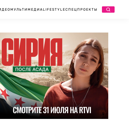
ИДЕО
МУЛЬТИМЕДИА
LIFESTYLE
СПЕЦПРОЕКТЫ