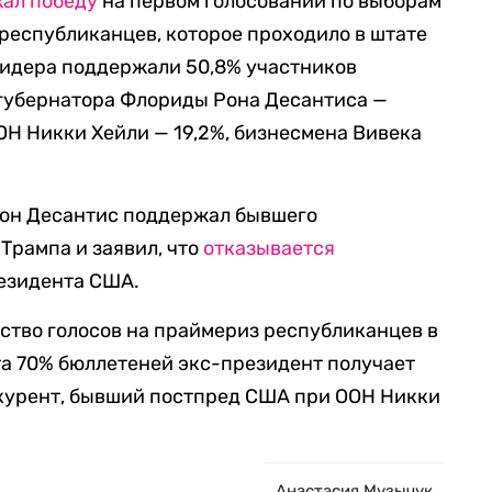
ал победу
на первом голосовании по выборам
республиканцев, которое проходило в штате
лидера поддержали 50,8% участников
 губернатора Флориды Рона Десантиса —
ОН Никки Хейли — 19,2%, бизнесмена Вивека
Рон Десантис поддержал бывшего
Трампа и заявил, что
отказывается
резидента США.
тво голосов на праймериз республиканцев в
та 70% бюллетеней экс-президент получает
онкурент, бывший постпред США при ООН Никки
Анастасия Музычук