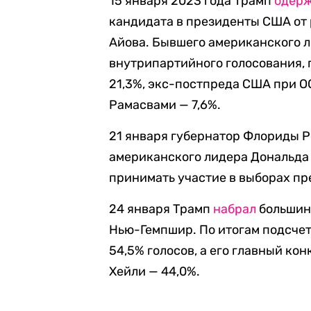
15 января 2023 года Трамп
одерж
кандидата в президенты США от 
Айова. Бывшего американского 
внутрипартийного голосования,
21,3%, экс-постпреда США при О
Рамасвами — 7,6%.
21 января губернатор Флориды 
американского лидера Дональда 
принимать участие в выборах п
24 января Трамп
набрал
большинс
Нью-Гемпшир. По итогам подсче
54,5% голосов, а его главный к
Хейли — 44,0%.