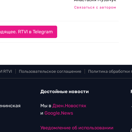
Связаться с автором
дящее. RTVI в Telegram
И RTVI
|
Пользовательское соглашение
|
Политика обработки
Достойные новости
Ленинская
Мы в
Дзен.Новостях
и
Google.News
Уведомление об использовании