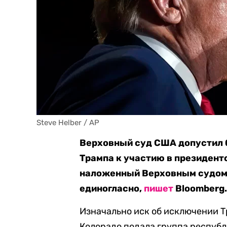
Steve Helber / AP
Верховный суд США допустил 
Трампа к участию в президент
наложенный Верховным судом 
единогласно,
пишет
Bloomberg
Изначально иск об исключении Т
Колорадо подала группа республ