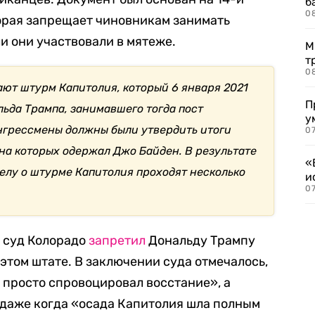
б
0
орая запрещает чиновникам занимать
и они участвовали в мятеже.
М
т
0
ют штурм Капитолия, который 6 января 2021
П
ьда Трампа, занимавшего тогда пост
у
онгрессмены должны были утвердить итоги
07
на которых одержал Джо Байден. В результате
«
 делу о штурме Капитолия проходят несколько
и
0
й суд Колорадо
запретил
Дональду Трампу
этом штате. В заключении суда отмечалось,
е просто спровоцировал восстание», а
 даже когда «осада Капитолия шла полным