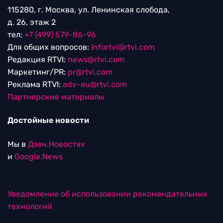
115280, г. Москва, ул. Ленинская слобода,
д. 26, этаж 2
тел:
+7 (499) 579-86-96
Для общих вопросов:
Infortvi@rtvi.com
Редакция RTVI:
news@rtvi.com
Маркетинг/PR:
pr@rtvi.com
Реклама RTVI:
adv-eu@rtvi.com
Партнерские материалы
Достойные новости
Мы в
Дзен.Новостях
и
Google.News
Уведомление об использовании рекомендательных
технологий