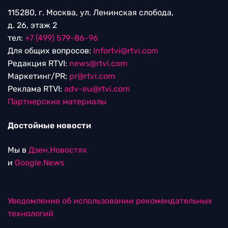
115280, г. Москва, ул. Ленинская слобода,
д. 26, этаж 2
тел:
+7 (499) 579-86-96
Для общих вопросов:
Infortvi@rtvi.com
Редакция RTVI:
news@rtvi.com
Маркетинг/PR:
pr@rtvi.com
Реклама RTVI:
adv-eu@rtvi.com
Партнерские материалы
Достойные новости
Мы в
Дзен.Новостях
и
Google.News
Уведомление об использовании рекомендательных
технологий