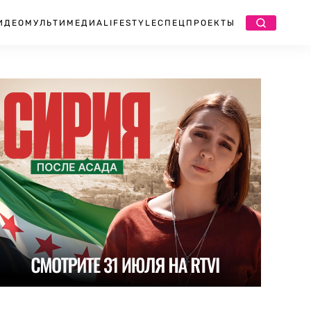
ИДЕО
МУЛЬТИМЕДИА
LIFESTYLE
СПЕЦПРОЕКТЫ