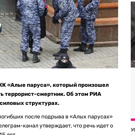
ЖК «Алые паруса», который произошел
ть террорист-смертник. Об этом РИА
 силовых структурах.
з погибших после подрыва в «Алых парусах»
елеграм-канал утверждает, что речь идет о
У
45 лет.