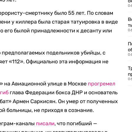
о
06
еррористу-смертнику было 55 лет. По словам
В
лени у киллера была старая татуировка в виде
т
«о его былой принадлежности к десанту или
06
П
о
о предполагаемых подельников убийцы, с
06
яет «112». Официально эта информация не
Т
п
06
» на Авиационной улице в Москве
прогремел
гиб
глава Федерации бокса ДНР и основатель
бат» Армен Саркисян. Он умер от полученных
й больницы, не приходя в сознание.
леграм-каналы
писали
, что погибший —