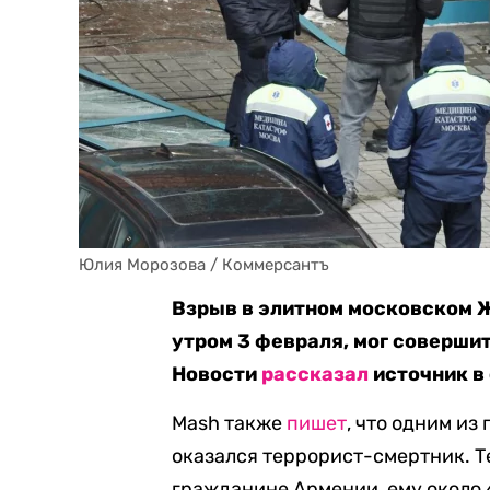
Юлия Морозова / Коммерсантъ
Взрыв в элитном московском 
утром 3 февраля, мог соверши
Новости
рассказал
источник в
Mash также
пишет
, что одним и
оказался террорист-смертник. Т
гражданине Армении, ему около 