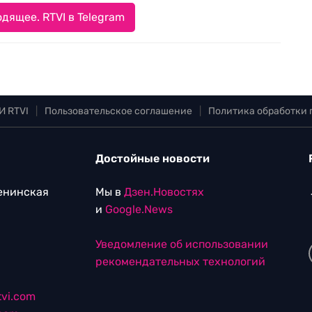
дящее. RTVI в Telegram
И RTVI
|
Пользовательское соглашение
|
Политика обработки
Достойные новости
Ленинская
Мы в
Дзен.Новостях
и
Google.News
Уведомление об использовании
рекомендательных технологий
vi.com