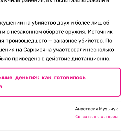
олучили ранения, их госпитализировали в
окушении на убийство двух и более лиц, об
и о незаконном обороте оружия. Источник
ия произошедшего — заказное убийство. По
шения на Саркисяна участвовали несколько
 было приведено в действие дистанционно.
ьшие деньги»: как готовилось
а
Анастасия Музычук
Связаться с автором