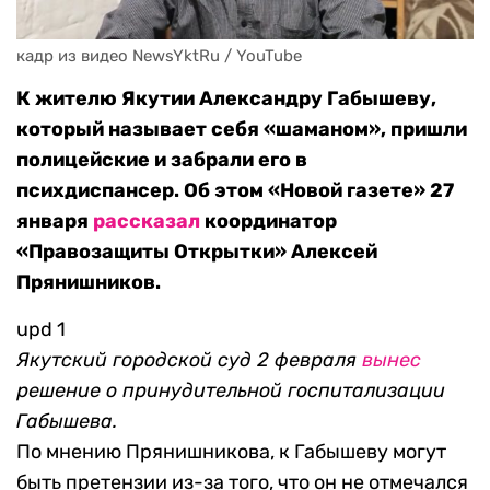
кадр из видео NewsYktRu / YouTube
К жителю Якутии Александру Габышеву,
который называет себя «шаманом», пришли
полицейские и забрали его в
психдиспансер. Об этом «Новой газете» 27
января
рассказал
координатор
«Правозащиты Открытки» Алексей
Прянишников.
upd 1
Якутский городской суд 2 февра
ля
вынес
решение о принудительной госпитализации
Габышева.
По мнению Прянишникова, к Габышеву могут
быть претензии из-за того, что он не отмечался