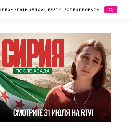
ИДЕО
МУЛЬТИМЕДИА
LIFESTYLE
СПЕЦПРОЕКТЫ