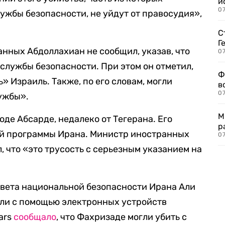
и
0
ужбы безопасности, не уйдут от правосудия»,
С
Г
нных Абдоллахиан не сообщил, указав, что
07
службы безопасности. При этом он отметил,
Ф
» Израиль. Также, по его словам, могли
в
07
ужбы».
М
оде Абсарде, недалеко от Тегерана. Его
р
й программы Ирана. Министр иностранных
07
 что «это трусость с серьезным указанием на
вета национальной безопасности Ирана Али
ли с помощью электронных устройств
ars
сообщало
, что Фахризаде могли убить с