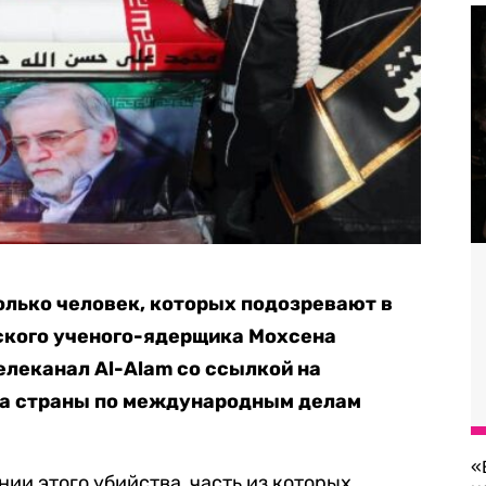
лько человек, которых подозревают в
ского ученого-ядерщика Мохсена
елеканал Al-Alam со ссылкой на
а страны по международным делам
«
ии этого убийства, часть из которых