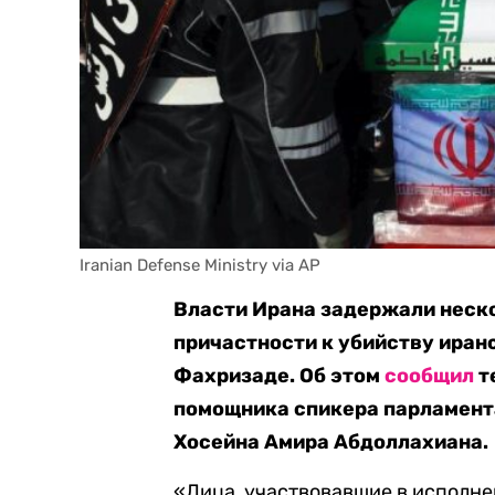
Iranian Defense Ministry via AP
Власти Ирана задержали неско
причастности к убийству иран
Фахризаде. Об этом
сообщил
т
помощника спикера парламент
Хосейна Амира Абдоллахиана.
«Лица, участвовавшие в исполнен