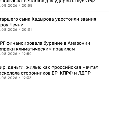
спользовать Starlink для ударов вглубь РФ
7.08.2026 / 20:58
таршего сына Кадырова удостоили звания
ероя Чечни
.08.2026 / 20:31
РГ финансировала бурение в Амазонии
опреки климатическим правилам
.08.2026 / 19:50
ир, деньги, жилье: как «российская мечта»
асколола сторонников ЕР, КПРФ и ЛДПР
.08.2026 / 19:33