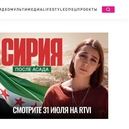
ИДЕО
МУЛЬТИМЕДИА
LIFESTYLE
СПЕЦПРОЕКТЫ