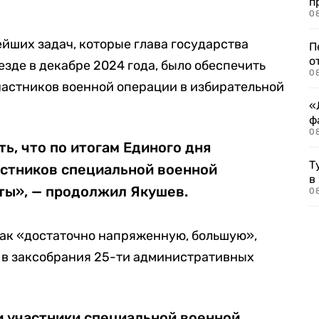
п
08
ейших задач, которые глава государства
П
о
езде в декабре 2024 года, было обеспечить
08
частников военной операции в избирательной
«
ф
0
ь, что по итогам Единого дня
Т
астников специальной военной
в
ты», — продолжил Якушев.
08
ак «достаточно напряженную, большую»,
и в заксобрания 25-ти административных
и участники специальной военной