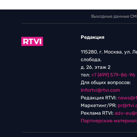
Выходные данные СМ
Редакция
115280, г. Москва, ул. 
слобода,
д. 26, этаж 2
тел:
+7 (499) 579-86-96
Для общих вопросов:
Infortvi@rtvi.com
Редакция RTVI:
news@rt
Маркетинг/PR:
pr@rtvi
Реклама RTVI:
adv-eu@r
Партнерские материа