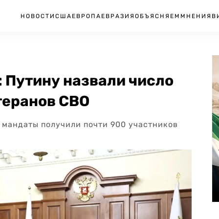
НОВОСТИ
США
ЕВРОПА
ЕВРАЗИЯ
ОБЪЯСНЯЕМ
МНЕНИЯ
В
: Путину назвали число
теранов СВО
 мандаты получили почти 900 участников