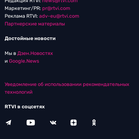
Редакция RTVI:
news@rtvi.com
Маркетинг/PR:
pr@rtvi.com
Реклама RTVI:
adv-eu@rtvi.com
Партнерские материалы
Достойные новости
Мы в
Дзен.Новостях
и
Google.News
Уведомление об использовании рекомендательных
технологий
RTVI в соцсетях