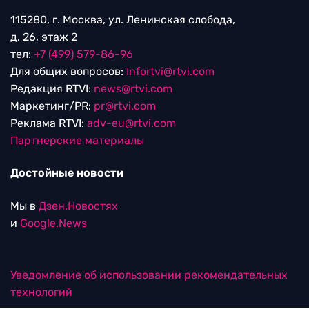
115280, г. Москва, ул. Ленинская слобода,
д. 26, этаж 2
тел:
+7 (499) 579-86-96
Для общих вопросов:
Infortvi@rtvi.com
Редакция RTVI:
news@rtvi.com
Маркетинг/PR:
pr@rtvi.com
Реклама RTVI:
adv-eu@rtvi.com
Партнерские материалы
Достойные новости
Мы в
Дзен.Новостях
и
Google.News
Уведомление об использовании рекомендательных
технологий