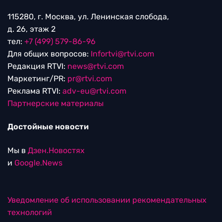
115280, г. Москва, ул. Ленинская слобода,
д. 26, этаж 2
тел:
+7 (499) 579-86-96
Для общих вопросов:
Infortvi@rtvi.com
Редакция RTVI:
news@rtvi.com
Маркетинг/PR:
pr@rtvi.com
Реклама RTVI:
adv-eu@rtvi.com
Партнерские материалы
Достойные новости
Мы в
Дзен.Новостях
и
Google.News
Уведомление об использовании рекомендательных
технологий