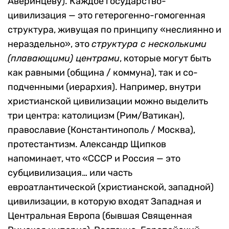
Аверинцеву). Каждое государство-
цивилизация — это гетерогенно-гомогенная
структура, живущая по принципу «неслиянно и
нераздельно», это
структура с несколькими
(плавающими) центрами
, которые могут быть
как равными (община / коммуна), так и со-
подченными (иерархия). Например, внутри
христианской цивилизации можно выделить
три центра: католицизм (Рим/Ватикан),
православие (Константинополь / Москва),
протестантизм. Александр Щипков
напоминает, что «СССР и Россия — это
субцивилизация… или часть
евроатлантической (христианской, западной)
цивилизации, в которую входят Западная и
Центральная Европа (бывшая Священная