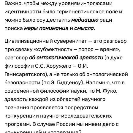
Важно, чтобы между уровнями-полюсами
идентичности было герменевтическое поле и
можно было осуществить
медиацию
ради
поиска
меры понимания
и
смысла
.
Цивилизационный суверенитет — это разговор
про связку «субъектность — топос — время»,
разговор
об онтологической зрелости
(в духе
философии С.С. Хоружего — О.И.
Генисаретского), а не только об онтологической
безопасности (по Э. Гидденсу). Напомню, что в
современной философии науки, по М. Фуко,
зрелость
каждой из областей научного
познания проявляется посредством
конкуренции научно-исследовательских
программ. В случае России мы имеем дело с
конкуренцией и кооперацией