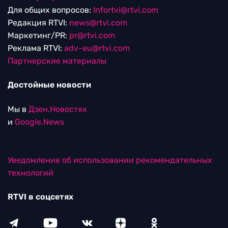
Для общих вопросов:
Infortvi@rtvi.com
Редакция RTVI:
news@rtvi.com
Маркетинг/PR:
pr@rtvi.com
Реклама RTVI:
adv-eu@rtvi.com
Партнерские материалы
Достойные новости
Мы в
Дзен.Новостях
и
Google.News
Уведомление об использовании рекомендательных
технологий
RTVI в соцсетях