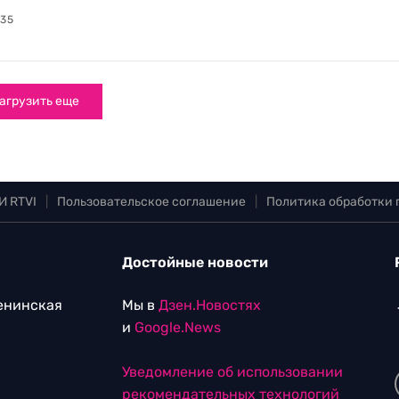
:35
агрузить еще
И RTVI
|
Пользовательское соглашение
|
Политика обработки
Достойные новости
Ленинская
Мы в
Дзен.Новостях
и
Google.News
Уведомление об использовании
рекомендательных технологий