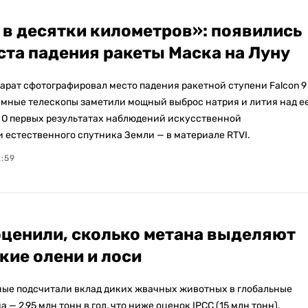
в десятки километров»: появились
ста падения ракеты Маска на Луну
арат сфотографировал место падения ракетной ступени Falcon 9
земные телескопы заметили мощный выброс натрия и лития над е
 О первых результатах наблюдений искусственной
 естественного спутника Земли — в материале RTVI.
2:59
ценили, сколько метана выделяют
кие олени и лоси
ые подсчитали вклад диких жвачных животных в глобальные
 — 2,95 млн тонн в год, что ниже оценок IPCC (15 млн тонн).