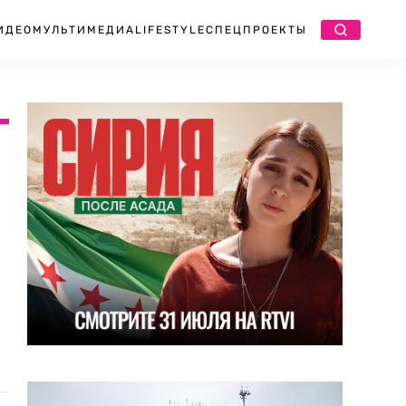
ИДЕО
МУЛЬТИМЕДИА
LIFESTYLE
СПЕЦПРОЕКТЫ