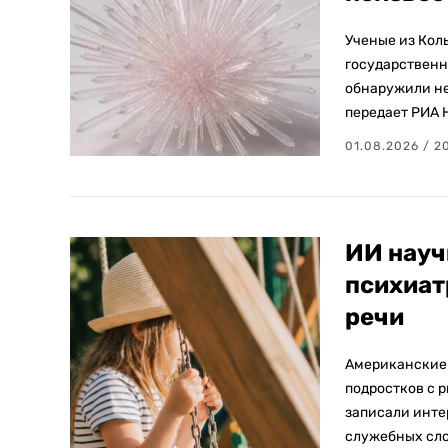
Ученые из Кол
государственн
обнаружили не
передает РИА 
01.08.2026 / 2
ИИ науч
психиат
речи
Американские 
подростков с 
записали инте
служебных слов