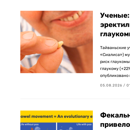
Ученые:
эректил
глауко
Тайваньские у
«Сиалиса») м
риск глаукомы
глаукому (+22
опубликовано в 
05.08.2026 / 0
Фекальн
привело