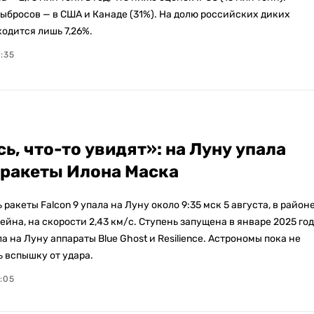
выбросов — в США и Канаде (31%). На долю российских диких
одится лишь 7,26%.
7:35
ь, что-то увидят»: на Луну упала
 ракеты Илона Маска
 ракеты Falcon 9 упала на Луну около 9:35 мск 5 августа, в район
йна, на скорости 2,43 км/с. Ступень запущена в январе 2025 го
а на Луну аппараты Blue Ghost и Resilience. Астрономы пока не
ь вспышку от удара.
1:05