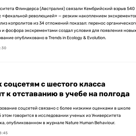
ситета Флиндерса (Австралия) связали Кембрийский взрыв 540
 с «фекальной революцией» — резким накоплением экскременто
лиз копролитов из 34 отложений показал: перенос органическог
та и фосфора экскрементами создал условия для появления новы
вание опубликовано в Trends in Ecology & Evolution.
7:30
к соцсетям с шестого класса
т к отставанию в учебе на полгода
зование соцсетей связано с более низкими оценками в школе
Об этом говорится в исследовании ученых из Университета
а, опубликованном в журнале Nature Human Behaviour.
8:45