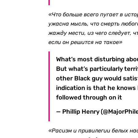
«Что больше всего пугает в исто
ужасна мысль, что смерть любог
жажду мести, из чего следует, ч
если он решится на такое»
What’s most disturbing abo
But what’s particularly terr
other Black guy would satis
indication is that he knows
followed through on it
— Phillip Henry (@MajorPhil
«Расизм и привилегии белых на