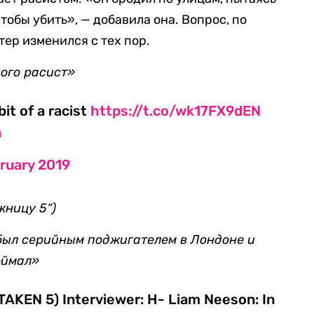
тобы убить», — добавила она. Вопрос, по
тер изменился с тех пор.
ого расист»
it of a racist
https://t.co/wk17FX9dEN
a
ruary 2019
жницу 5“)
 был серийным поджигателем в Лондоне и
оймал»
TAKEN 5) Interviewer: H- Liam Neeson: In