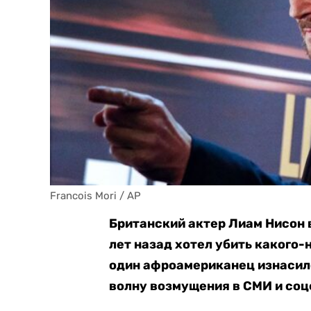
Francois Mori / АР
Британский актер Лиам Нисон 
лет назад хотел убить какого-
один афроамериканец изнасило
волну возмущения в СМИ и соц