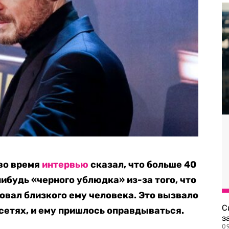
во время
интервью
сказал, что больше 40
нибудь «черного ублюдка» из-за того, что
вал близкого ему человека. Это вызвало
С
сетях, и ему пришлось оправдываться.
з
0