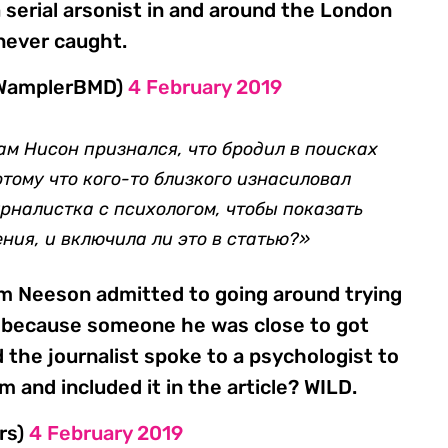
a serial arsonist in and around the London
never caught.
tWamplerBMD)
4 February 2019
иам Нисон признался, что бродил в поисках
отому что кого-то близкого изнасиловал
рналистка с психологом, чтобы показать
ения, и включила ли это в статью?»
Liam Neeson admitted to going around trying
ill because someone he was close to got
d the journalist spoke to a psychologist to
m and included it in the article? WILD.
rs)
4 February 2019