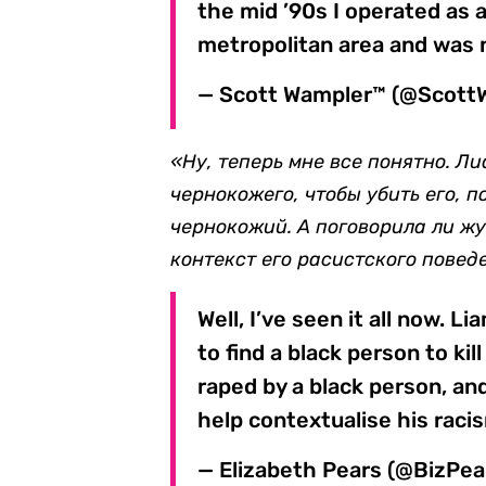
the mid ’90s I operated as 
metropolitan area and was 
— Scott Wampler™ (@Scot
«Ну, теперь мне все понятно. Л
чернокожего, чтобы убить его, п
чернокожий. А поговорила ли жу
контекст его расистского повед
Well, I’ve seen it all now. 
to find a black person to k
raped by a black person, an
help contextualise his racis
— Elizabeth Pears (@BizPea