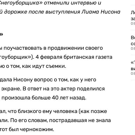
Снегоуборщика» отменили интервью и
й дорожке после выступления Лиама Нисона
Л
з
0
ь»
В
с
ы поучаствовать в продвижении своего
0
егоуборщик»). 4 февраля британская газета
«
ю о том, как идут съемки.
в
0
ала Нисону вопрос о том, как у него
 экране. В ответ на это актер поделился
, произошла больше 40 лет назад.
ал, что близкого ему человека (как позже
ли. По его словам, пострадавшая не знала
 тот был чернокожим.