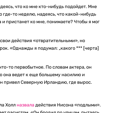
адеясь, что ко мне кто-нибудь подойдет. Мне
то где-то неделю, надеясь, что какой-нибудь
 и пристанет ко мне, понимаете? Чтобы я мог
 свои действия «отвратительными», но
рок. «Однажды я подумал: „какого *** [черта]
 что-то первобытное. По словам актера, он
о она ведет к еще большему насилию и
он привел Северную Ирландию, где вырос.
рла Холл
назвала
действия Нисона «подлыми».
ает расистом. «Он бродил по улицам, пытаясь