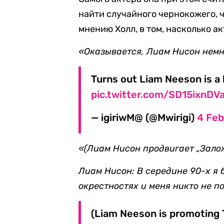
найти случайного чернокожего, ч
мнению Холл, в том, насколько ак
«Оказывается, Лиам Нисон немн
Turns out Liam Neeson is a b
pic.twitter.com/SD15ixnDV
— igiriwM@ (@Mwirigi)
4 Feb
«(Лиам Нисон продвигает „Зало
Лиам Нисон: В середине 90-х я
окрестностях и меня никто не п
(Liam Neeson is promoting 