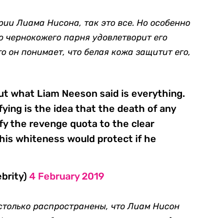
рии Лиама Нисона, так это все. Но особенно
о чернокожего парня удовлетворит его
то он понимает, что белая кожа защитит его,
ut what Liam Neeson said is everything.
ifying is the idea that the death of any
fy the revenge quota to the clear
 his whiteness would protect if he
ebrity)
4 February 2019
столько распространены, что Лиам Нисон