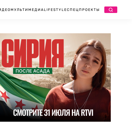
ИДЕО
МУЛЬТИМЕДИА
LIFESTYLE
СПЕЦПРОЕКТЫ