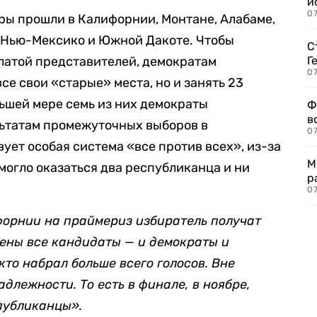
и
0
ры прошли в Калифорнии, Монтане, Алабаме,
 Нью-Мексико и Южной Дакоте. Чтобы
С
алатой представителей, демократам
Г
07
се свои «старые» места, но и занять 23
ьшей мере семь из них демократы
Ф
в
льтатам промежуточных выборов в
07
ует особая система «все против всех», из-за
М
могло оказаться два республиканца и ни
р
07
орнии на праймериз избиратель получат
лены все кандидаты — и демократы и
кто набрал больше всего голосов. Вне
длежности. То есть в финале, в ноябре,
спубликанцы».