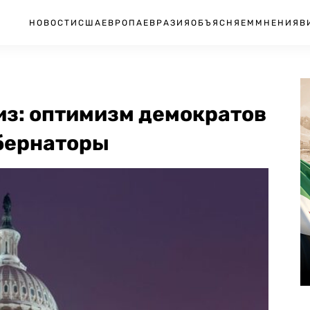
НОВОСТИ
США
ЕВРОПА
ЕВРАЗИЯ
ОБЪЯСНЯЕМ
МНЕНИЯ
В
з: оптимизм демократов
убернаторы