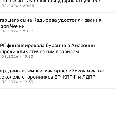
спользовать Starlink для ударов вглубь РФ
7.08.2026 / 20:58
таршего сына Кадырова удостоили звания
ероя Чечни
.08.2026 / 20:31
РГ финансировала бурение в Амазонии
опреки климатическим правилам
.08.2026 / 19:50
ир, деньги, жилье: как «российская мечта»
асколола сторонников ЕР, КПРФ и ЛДПР
.08.2026 / 19:33