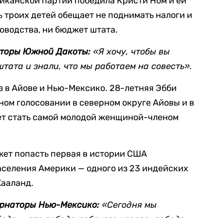
иканской партии победила Кристи Ном и ей
ь троих детей обещает не поднимать налоги и
оводства, ни бюджет штата.
аторы Южной Дакоты:
«Я хочу, чтобы вы
штата и знали, что мы работаем на совесть».
 в Айове и Нью-Мексико. 28-летняя Эбби
ом голосовании в северном округе Айовы и в
ет стать самой молодой женщиной-членом
жет попасть первая в истории США
аселения Америки — одного из 23 индейских
Хааланд.
ернаторы Нью-Мексико:
«Сегодня мы