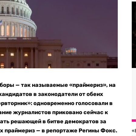
боры — так называемые «праймериз», на
андидатов в законодатели от обеих
ервторник»: одновременно голосовали в
ание журналистов приковано сейчас к
ать решающей в битве демократов за
ах праймериз — в репортаже Регины Фокс.
«