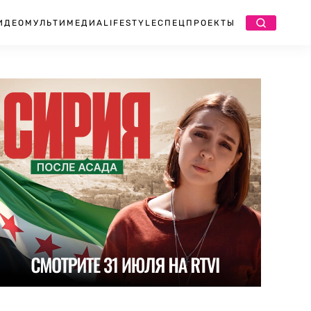
ИДЕО
МУЛЬТИМЕДИА
LIFESTYLE
СПЕЦПРОЕКТЫ