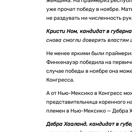
женщина. На праймериз республ
уже прочат победу в ноябре. Мат
не раздувать ни численность рук
Кристи Ном, кандидат в губерн
снова смогли доверять властям 
Не менее яркими были праймериз
Финкенауэр победила на первичн
случае победы в ноябре она мож
Конгресса.
А от Нью-Мексико в Конгресс мо
представительница коренного н
племен в Нью-Мексико — Дебра 
Дебра Хааланд, кандидат в губ