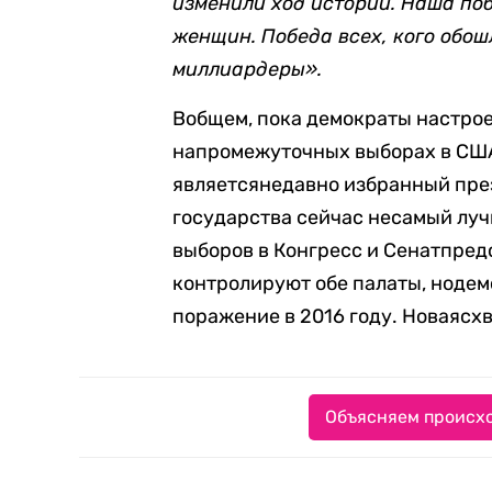
изменили ход истории. Наша поб
женщин. Победа всех, кого обош
миллиардеры».
Вобщем, пока демократы настрое
напромежуточных выборах в США
являетсянедавно избранный пре
государства сейчас несамый лучш
выборов в Конгресс и Сенатпред
контролируют обе палаты, нодем
поражение в 2016 году. Новаясхв
Объясняем происхо