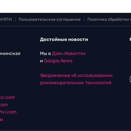
И RTVI
|
Пользовательское соглашение
|
Политика обработки
Достойные новости
Ленинская
Мы в
Дзен.Новостях
и
Google.News
Уведомление об использовании
рекомендательных технологий
vi.com
.com
tvi.com
лы