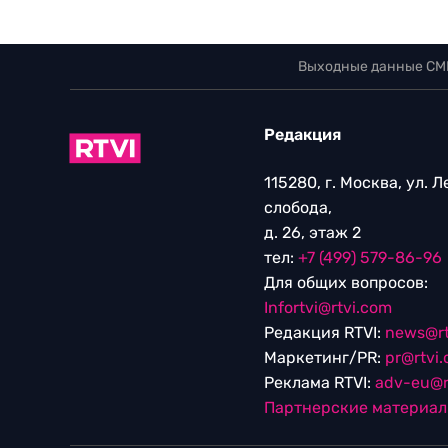
Выходные данные СМ
Редакция
115280, г. Москва, ул. 
слобода,
д. 26, этаж 2
тел:
+7 (499) 579-86-96
Для общих вопросов:
Infortvi@rtvi.com
Редакция RTVI:
news@rt
Маркетинг/PR:
pr@rtvi
Реклама RTVI:
adv-eu@r
Партнерские материа