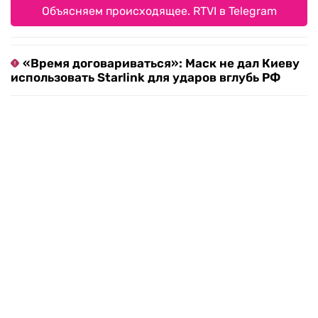
Объясняем происходящее. RTVI в Telegram
«Время договариваться»: Маск не дал Киеву
использовать Starlink для ударов вглубь РФ
Старшего сына Кадырова удостоили звания
Героя Чечни
ФРГ финансировала бурение в Амазонии
вопреки климатическим правилам
Мир, деньги, жилье: как «российская мечта»
расколола сторонников ЕР, КПРФ и ЛДПР
Европу может ждать самая сложная зима за
последние годы
«Пощечина братской России»: сербские