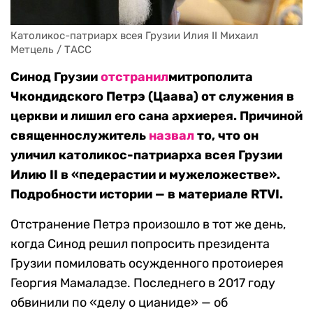
Католикос-патриарх всея Грузии Илия II Михаил 
Метцель / ТАСС
Синод Грузии
отстранил
митрополита
Чкондидского Петрэ (Цаава) от служения в
церкви и лишил его сана архиерея. Причиной
священнослужитель
назвал
то, что он
уличил католикос-патриарха всея Грузии
Илию II в «педерастии и мужеложестве».
Подробности истории — в материале RTVI.
Отстранение Петрэ произошло в тот же день,
когда Синод решил попросить президента
Грузии помиловать осужденного протоиерея
Георгия Мамаладзе. Последнего в 2017 году
обвинили по «делу о цианиде» — об