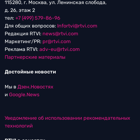
115280, г. Москва, ул. Ленинская слобода,
д. 26, этаж 2
тел:
+7 (499) 579-86-96
Для общих вопросов:
Infortvi@rtvi.com
Редакция RTVI:
news@rtvi.com
Маркетинг/PR:
pr@rtvi.com
Реклама RTVI:
adv-eu@rtvi.com
Партнерские материалы
Достойные новости
Мы в
Дзен.Новостях
и
Google.News
Уведомление об использовании рекомендательных
технологий