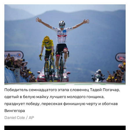
Победитель семнадцатого этапа словенец Тадей Погачар,
одетый в белую майку лучшего молодого гонщика,
празднует победу, пересекая финишную черту и обогнав
Вингегора
Daniel Cole / AP