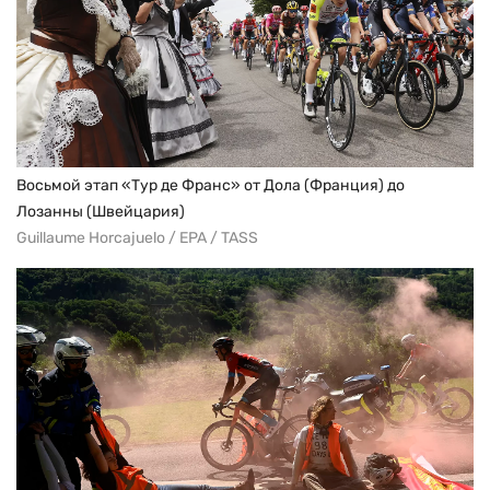
Восьмой этап «Тур де Франс» от Дола (Франция) до
Лозанны (Швейцария)
Guillaume Horcajuelo / EPA / TASS