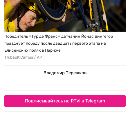
Победитель «Тур де Франс» датчанин Йонас Вингегор
празднует победу после двадцать первого этапа на
Елисейских полях в Париже
Thibault Camus / AP
Владимир Терешков
Подписывайтесь на RTVI в Telegram