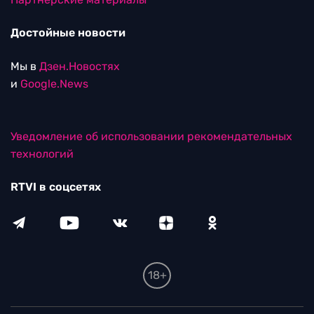
Достойные новости
Мы в
Дзен.Новостях
и
Google.News
Уведомление об использовании рекомендательных
технологий
RTVI в соцсетях
18+