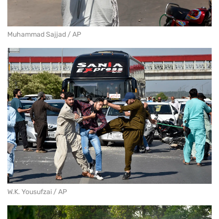
Muhammad Sajjad / AP
W.K. Yousufzai / AP