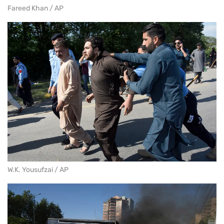
Fareed Khan / AP
W.K. Yousufzai / AP