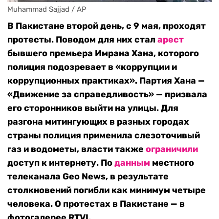
Muhammad Sajjad / AP
В Пакистане второй день, с 9 мая, проходят
протесты. Поводом для них стал
арест
бывшего премьера Имрана Хана, которого
полиция подозревает в «коррупции и
коррупционных практиках». Партия Хана —
«Движение за справедливость» — призвала
его сторонников выйти на улицы. Для
разгона митингующих в разных городах
страны полиция применила слезоточивый
газ и водометы, власти также
ограничили
доступ к интернету. По
данным
местного
телеканала Geo News, в результате
столкновений погибли как минимум четыре
человека. О протестах в Пакистане — в
фотогалерее RTVI.