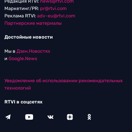
Редакция RTVI:
news@rtvi.com
Маркетинг/PR:
pr@rtvi.com
Реклама RTVI:
adv-eu@rtvi.com
Партнерские материалы
Достойные новости
Мы в
Дзен.Новостях
и
Google.News
Уведомление об использовании рекомендательных
технологий
RTVI в соцсетях