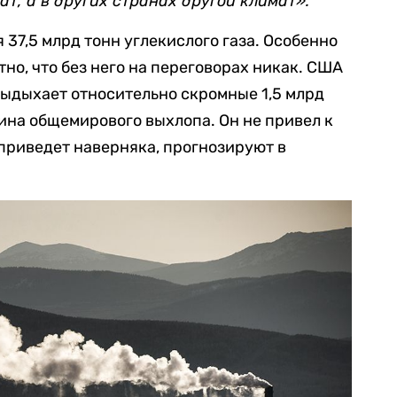
ат, а в других странах другой климат».
37,5 млрд тонн углекислого газа. Особенно
тно, что без него на переговорах никак. США
выдыхает относительно скромные 1,5 млрд
вина общемирового выхлопа. Он не привел к
 приведет наверняка, прогнозируют в