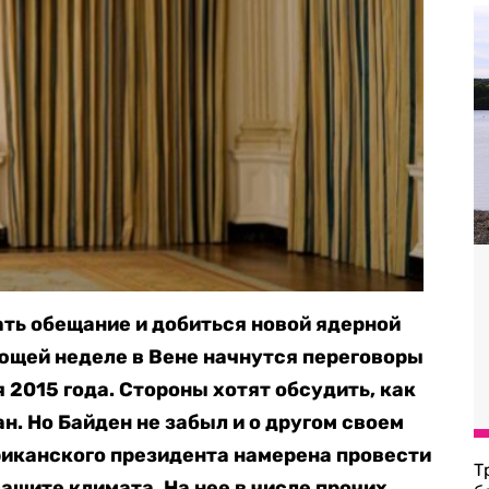
ть обещание и добиться новой ядерной
ющей неделе в Вене начнутся переговоры
2015 года. Стороны хотят обсудить, как
н. Но Байден не забыл и о другом своем
иканского президента намерена провести
Т
щите климата. На нее в числе прочих