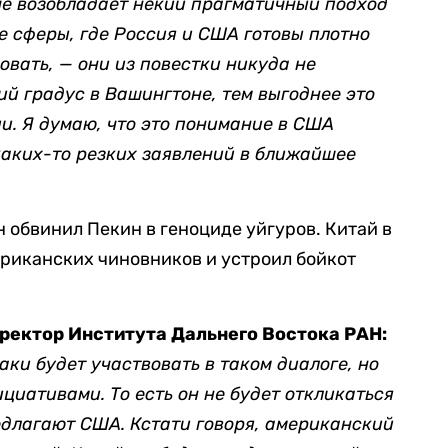
че возобладает некий прагматичный подход
те сферы, где Россия и США готовы плотно
вать, — они из повестки никуда не
ий градус в Вашингтоне, тем выгоднее это
и. Я думаю, что это понимание в США
каких-то резких заявлений в ближайшее
н обвинил Пекин в геноциде уйгуров. Китай в
ериканских чиновников и устроил бойкот
ректор Института Дальнего Востока РАН:
аки будет участвовать в таком диалоге, но
циативами. То есть он не будет откликаться
едлагают США. Кстати говоря, американский