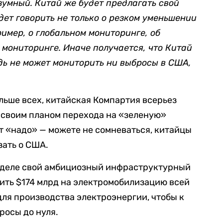
зумный. Китай же будет предлагать свой
дет говорить не только о резком уменьшении
ример, о глобальном мониторинге, об
 мониторинге. Иначе получается, что Китай
дь не может мониторить ни выбросы в США,
ольше всех, китайская Компартия всерьез
ь своим планом перехода на «зеленую»
ит «надо» — можете не сомневаться, китайцы
зать о США.
неделе свой амбициозный инфраструктурный
лить $174 млрд на электромобилизацию всей
для производства электроэнергии, чтобы к
росы до нуля.