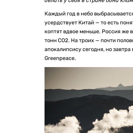
делать у себя в стране одни клим
Каждый год в небо выбрасывается 
усердствует Китай — то есть поня
коптят вдвое меньше. Россия же 
тонн СО2. На троих — почти поло
апокалипсису сегодня, но завтра
Greenpeace.