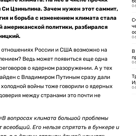
б
0
 Си Цзиньпина. Зачем нужен этот саммит,
гия и борьба с изменением климата стала
С
ч
й американской политики, разбирался
о
ницкий.
0
 отношениях России и США возможно на
В
п
лением? Ведь может появиться еще одна
0
реговоров о ядерном разоружении. А у тех
Т
Байден с Владимиром Путиным сразу дали
И
й холодной войны тоже говорили о ядерных
06
едоверия между странами это почти не
«В вопросах климата большой проблемы
т всеобщий. Его нельзя спрятать в бункере и