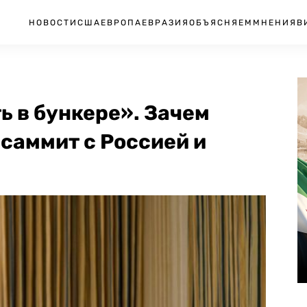
НОВОСТИ
США
ЕВРОПА
ЕВРАЗИЯ
ОБЪЯСНЯЕМ
МНЕНИЯ
В
ь в бункере». Зачем
саммит с Россией и