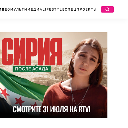
ИДЕО
МУЛЬТИМЕДИА
LIFESTYLE
СПЕЦПРОЕКТЫ