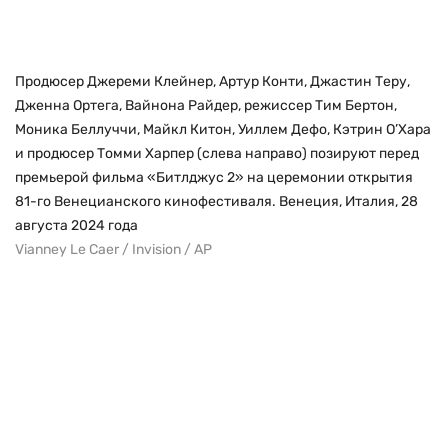
Продюсер Джереми Клейнер, Артур Конти, Джастин Теру,
Дженна Ортега, Вайнона Райдер, режиссер Тим Бертон,
Моника Беллуччи, Майкл Китон, Уиллем Дефо, Кэтрин О’Хара
и продюсер Томми Харпер (слева направо) позируют перед
премьерой фильма «Битлджус 2» на церемонии открытия
81-го Венецианского кинофестиваля. Венеция, Италия, 28
августа 2024 года
Vianney Le Caer / Invision / AP